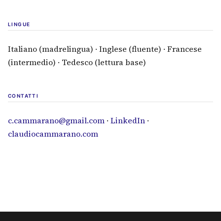
LINGUE
Italiano (madrelingua) · Inglese (fluente) · Francese
(intermedio) · Tedesco (lettura base)
CONTATTI
(si apre in una nuo
c.cammarano@gmail.com
·
LinkedIn
·
claudiocammarano.com