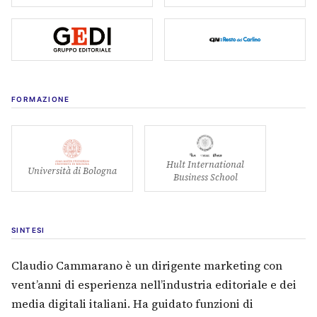
Cerca
(si apre in una nuova scheda)
(si apre in u
FORMAZIONE
Hult International
(si apre in una nuova scheda)
(si apre in una nu
Università di Bologna
Business School
SINTESI
Claudio Cammarano è un dirigente marketing con
vent’anni di esperienza nell’industria editoriale e dei
media digitali italiani. Ha guidato funzioni di