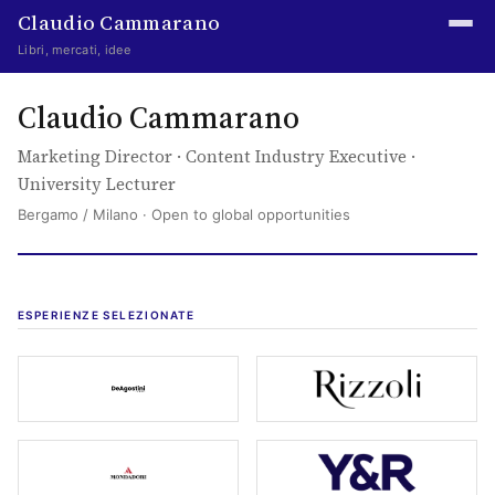
Claudio Cammarano
Libri, mercati, idee
Home
Claudio Cammarano
Writings
Marketing Director · Content Industry Executive ·
University Lecturer
Curated
Bergamo / Milano · Open to global opportunities
Learning log
Irene Media
ESPERIENZE SELEZIONATE
Episteme Advisory
Indice
(si apre in una nuova scheda)
(si apre in u
About
(si apre in una nuova scheda)
(si apre in u
The Abstract