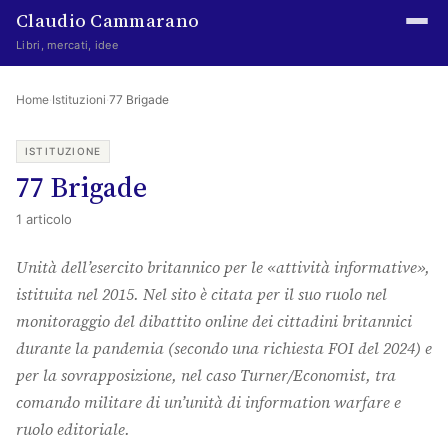
Claudio Cammarano
Libri, mercati, idee
Home
Home
·
Istituzioni
·
77 Brigade
Writings
ISTITUZIONE
77 Brigade
Curated
1 articolo
Learning log
Unità dell’esercito britannico per le «attività informative»,
Irene Media
istituita nel 2015. Nel sito è citata per il suo ruolo nel
Episteme Advisory
monitoraggio del dibattito online dei cittadini britannici
durante la pandemia (secondo una richiesta FOI del 2024) e
Indice
per la sovrapposizione, nel caso Turner/Economist, tra
About
comando militare di un’unità di information warfare e
ruolo editoriale.
The Abstract