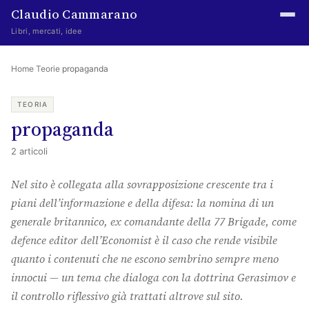
Claudio Cammarano
Libri, mercati, idee
Home
Home
·
Teorie
·
propaganda
Writings
TEORIA
propaganda
Curated
2 articoli
Learning log
Nel sito è collegata alla sovrapposizione crescente tra i
Irene Media
piani dell’informazione e della difesa: la nomina di un
Episteme Advisory
generale britannico, ex comandante della 77 Brigade, come
defence editor dell’Economist è il caso che rende visibile
Indice
quanto i contenuti che ne escono sembrino sempre meno
About
innocui — un tema che dialoga con la dottrina Gerasimov e
il controllo riflessivo già trattati altrove sul sito.
The Abstract