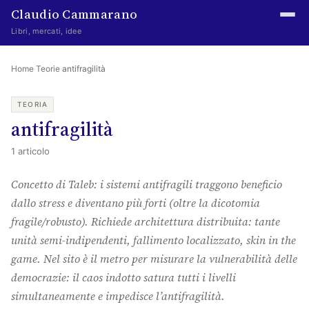
Claudio Cammarano
Libri, mercati, idee
Home
Home
·
Teorie
·
antifragilità
Writings
TEORIA
antifragilità
Curated
1 articolo
Learning log
Concetto di Taleb: i sistemi antifragili traggono beneficio
Irene Media
dallo stress e diventano più forti (oltre la dicotomia
Episteme Advisory
fragile/robusto). Richiede architettura distribuita: tante
unità semi-indipendenti, fallimento localizzato, skin in the
Indice
game. Nel sito è il metro per misurare la vulnerabilità delle
About
democrazie: il caos indotto satura tutti i livelli
simultaneamente e impedisce l’antifragilità.
The Abstract