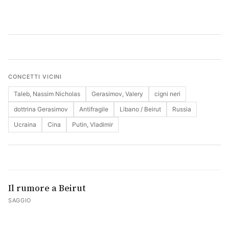
Cerca
CONCETTI VICINI
Taleb, Nassim Nicholas
Gerasimov, Valery
cigni neri
dottrina Gerasimov
Antifragile
Libano / Beirut
Russia
Ucraina
Cina
Putin, Vladimir
Il rumore a Beirut
SAGGIO