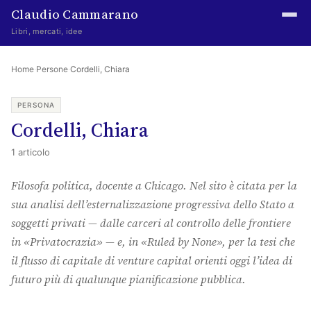
Claudio Cammarano
Libri, mercati, idee
Home
Home
·
Persone
·
Cordelli, Chiara
Writings
PERSONA
Cordelli, Chiara
Curated
1 articolo
Learning log
Filosofa politica, docente a Chicago. Nel sito è citata per la
Irene Media
sua analisi dell’esternalizzazione progressiva dello Stato a
Episteme Advisory
soggetti privati — dalle carceri al controllo delle frontiere
in «Privatocrazia» — e, in «Ruled by None», per la tesi che
Indice
il flusso di capitale di venture capital orienti oggi l’idea di
About
futuro più di qualunque pianificazione pubblica.
The Abstract