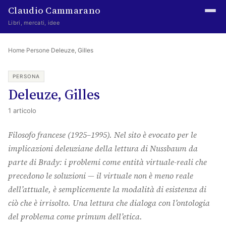
Claudio Cammarano
Libri, mercati, idee
Home
Home
·
Persone
·
Deleuze, Gilles
Writings
PERSONA
Deleuze, Gilles
Curated
1 articolo
Learning log
Filosofo francese (1925–1995). Nel sito è evocato per le
Irene Media
implicazioni deleuziane della lettura di Nussbaum da
Episteme Advisory
parte di Brady: i problemi come entità virtuale-reali che
precedono le soluzioni — il virtuale non è meno reale
Indice
dell’attuale, è semplicemente la modalità di esistenza di
About
ciò che è irrisolto. Una lettura che dialoga con l’ontologia
del problema come primum dell’etica.
The Abstract