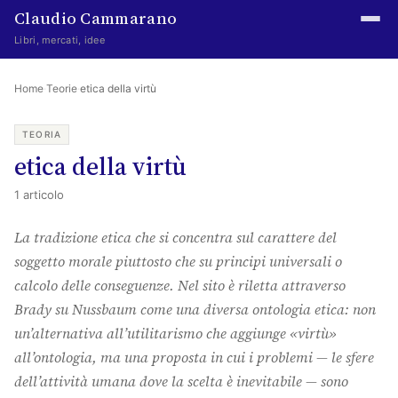
Claudio Cammarano
Libri, mercati, idee
Home
Home
·
Teorie
·
etica della virtù
Writings
TEORIA
etica della virtù
Curated
1 articolo
Learning log
La tradizione etica che si concentra sul carattere del
Irene Media
soggetto morale piuttosto che su principi universali o
Episteme Advisory
calcolo delle conseguenze. Nel sito è riletta attraverso
Brady su Nussbaum come una diversa ontologia etica: non
Indice
un’alternativa all’utilitarismo che aggiunge «virtù»
About
all’ontologia, ma una proposta in cui i problemi — le sfere
dell’attività umana dove la scelta è inevitabile — sono
The Abstract