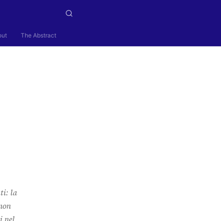
out
The Abstract
ti: la
 non
i nel