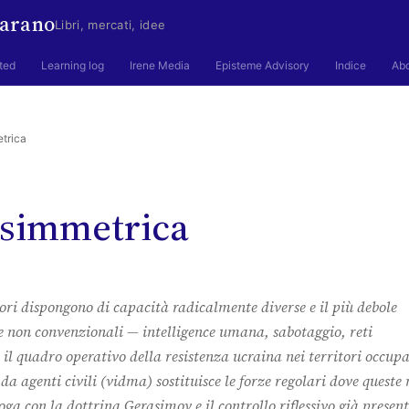
arano
Libri, mercati, idee
ted
Learning log
Irene Media
Episteme Advisory
Indice
Ab
trica
asimmetrica
ttori dispongono di capacità radicalmente diverse e il più debole
 non convenzionali — intelligence umana, sabotaggio, reti
è il quadro operativo della resistenza ucraina nei territori occupa
da agenti civili (
vidma
) sostituisce le forze regolari dove queste
ga con la dottrina Gerasimov e il controllo riflessivo già present