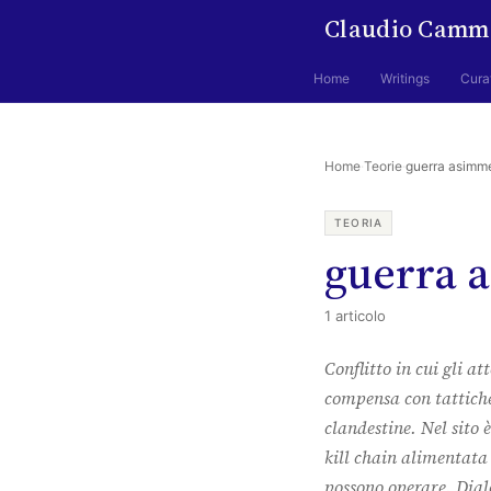
Claudio Camm
Home
Writings
Cura
Home
·
Teorie
·
guerra asimme
TEORIA
guerra 
1 articolo
Conflitto in cui gli a
compensa con tattiche
clandestine. Nel sito 
kill chain alimentata 
possono operare. Dialo