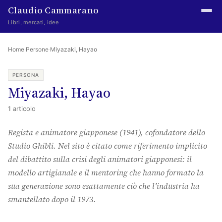
Claudio Cammarano
Libri, mercati, idee
Home
Home
·
Persone
·
Miyazaki, Hayao
Writings
PERSONA
Miyazaki, Hayao
Curated
1 articolo
Learning log
Regista e animatore giapponese (1941), cofondatore dello
Irene Media
Studio Ghibli. Nel sito è citato come riferimento implicito
Episteme Advisory
del dibattito sulla crisi degli animatori giapponesi: il
modello artigianale e il mentoring che hanno formato la
Indice
sua generazione sono esattamente ciò che l’industria ha
About
smantellato dopo il 1973.
The Abstract