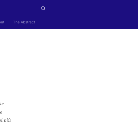
out
The Abstract
le
le
ni più