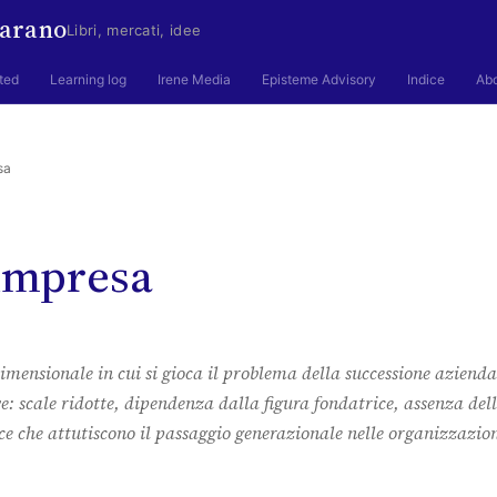
arano
Libri, mercati, idee
ted
Learning log
Irene Media
Episteme Advisory
Indice
Ab
sa
 impresa
 dimensionale in cui si gioca il problema della successione azienda
ve: scale ridotte, dipendenza dalla figura fondatrice, assenza del
ce che attutiscono il passaggio generazionale nelle organizzazio