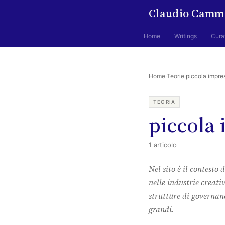
Claudio Camm
Home
Writings
Cura
Home
·
Teorie
·
piccola impre
TEORIA
piccola
1 articolo
Nel sito è il contesto
nelle industrie creati
strutture di governan
grandi.