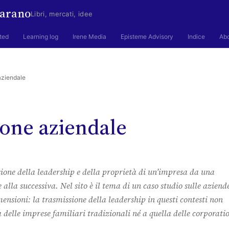
arano
Libri, mercati, idee
ted
Learning log
Irene Media
Episteme Advisory
Indice
Ab
aziendale
ione aziendale
sione della leadership e della proprietà di un’impresa da una
 alla successiva. Nel sito è il tema di un caso studio sulle aziend
mensioni: la trasmissione della leadership in questi contesti non
 delle imprese familiari tradizionali né a quella delle corporati