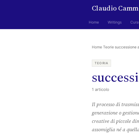
Claudio Camm
Home
Writings
Cura
Home
·
Teorie
·
successione 
TEORIA
success
1 articolo
Il processo di trasmis
generazione o gestione
creative di piccole di
assomiglia né a quella