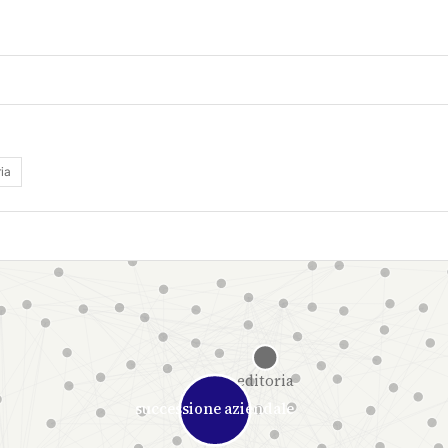
ria
editoria
successione aziendale