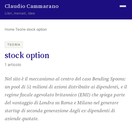
Claudio Cammarano
Libri, mercati, idee
Home
Home
·
Teorie
·
stock option
Writings
TEORIA
stock option
Curated
1 articolo
Learning log
Nel sito è il meccanismo al centro del caso Bending Spoons:
Irene Media
un pool di 51 milioni di azioni distribuite ai dipendenti, e il
Episteme Advisory
regime fiscale agevolato britannico (EMI) che spiega parte
del vantaggio di Londra su Roma e Milano nel generare
Indice
startup di seconda generazione dagli ex-dipendenti di
About
aziende quotate.
The Abstract