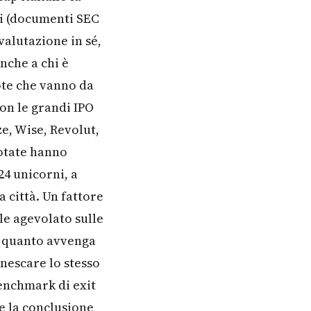
ri (documenti SEC
 valutazione in sé,
anche a chi è
ote che vanno da
con le grandi IPO
e, Wise, Revolut,
uotate hanno
24 unicorni, a
a città. Un fattore
ale agevolato sulle
di quanto avvenga
nnescare lo stesso
benchmark di exit
e la conclusione