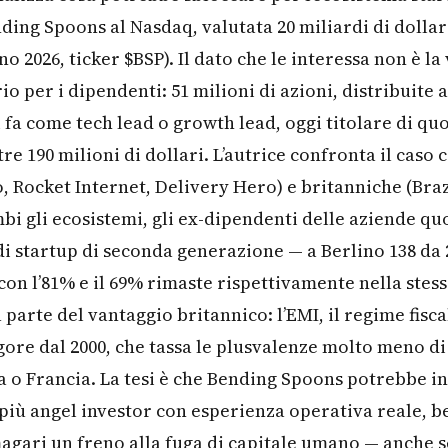
ding Spoons al Nasdaq, valutata 20 miliardi di dolla
no 2026, ticker $BSP). Il dato che le interessa non è la
io per i dipendenti: 51 milioni di azioni, distribuite 
i fa come tech lead o growth lead, oggi titolare di qu
tre 190 milioni di dollari. L’autrice confronta il caso 
, Rocket Internet, Delivery Hero) e britanniche (Braz
bi gli ecosistemi, gli ex-dipendenti delle aziende q
i startup di seconda generazione — a Berlino 138 da 
con l’81% e il 69% rimaste rispettivamente nella stess
 parte del vantaggio britannico: l’EMI, il regime fisc
igore dal 2000, che tassa le plusvalenze molto meno 
ia o Francia. La tesi è che Bending Spoons potrebbe i
— più angel investor con esperienza operativa reale, 
magari un freno alla fuga di capitale umano — anche s