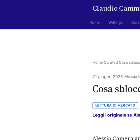
Claudio Camm
Home
Writings
Cura
Home
·
Curated
·
Cosa sblocc
21 giugno 2026
· Alessia 
Cosa sbloc
LETTURA DI MERCATO
Leggi l’originale su A
Alessia Camera an