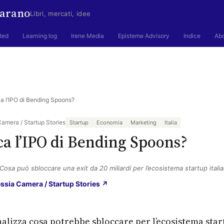
arano
Libri, mercati, idee
ted
Learning log
Irene Media
Episteme Advisory
Indice
Ab
a l’IPO di Bending Spoons?
Camera / Startup Stories
Startup
Economia
Marketing
Italia
ca l’IPO di Bending Spoons?
Cosa può sbloccare una exit da 20 miliardi per l’ecosistema startup itali
(si apre in una nuova scheda)
lessia Camera / Startup Stories ↗
alizza cosa potrebbe sbloccare per l’ecosistema start