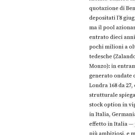
quotazione di Ben
depositati l’8 giug
ma il pool azionar
entrato dieci ann
pochi milioni a ol
tedesche (Zalando
Monzo): in entram
generato ondate d
Londra 168 da 27, 
strutturale spiega
stock option in v
in Italia, German
effetto in Italia 
più ambiziosi, e 