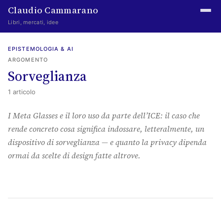
Claudio Cammarano
Libri, mercati, idee
Home
EPISTEMOLOGIA & AI
ARGOMENTO
Writings
Sorveglianza
Curated
1 articolo
Learning log
I Meta Glasses e il loro uso da parte dell’ICE: il caso che
rende concreto cosa significa indossare, letteralmente, un
Irene Media
dispositivo di sorveglianza — e quanto la privacy dipenda
Episteme Advisory
ormai da scelte di design fatte altrove.
Indice
About
The Abstract