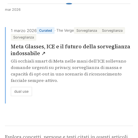
mar 2026
Cerca
1 marzo 2026
· The Verge
Curated
Sorveglianza
Sorveglianza
Sorveglianza
Meta Glasses, ICE e il futuro della sorveglianza
(si apre in una nuova scheda)
indossabile ↗
Gli occhiali smart di Meta nelle mani dell’ICE sollevano
domande urgenti su privacy, sorveglianza di massa e
capacità di opt-out in uno scenario di riconoscimento
facciale sempre-attivo.
dual use
Esplora concetti, persone e testi citati in questi articoli