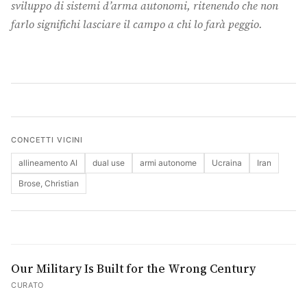
sviluppo di sistemi d’arma autonomi, ritenendo che non
farlo significhi lasciare il campo a chi lo farà peggio.
Cerca
CONCETTI VICINI
allineamento AI
dual use
armi autonome
Ucraina
Iran
Brose, Christian
Our Military Is Built for the Wrong Century
CURATO