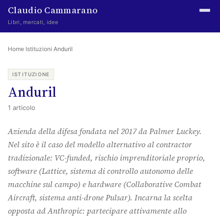
Claudio Cammarano
Libri, mercati, idee
Home
Home
·
Istituzioni
·
Anduril
Writings
ISTITUZIONE
Anduril
Curated
1 articolo
Learning log
Azienda della difesa fondata nel 2017 da Palmer Luckey.
Irene Media
Nel sito è il caso del modello alternativo al contractor
Episteme Advisory
tradizionale: VC-funded, rischio imprenditoriale proprio,
software (Lattice, sistema di controllo autonomo delle
Indice
macchine sul campo) e hardware (Collaborative Combat
About
Aircraft, sistema anti-drone Pulsar). Incarna la scelta
opposta ad Anthropic: partecipare attivamente allo
The Abstract