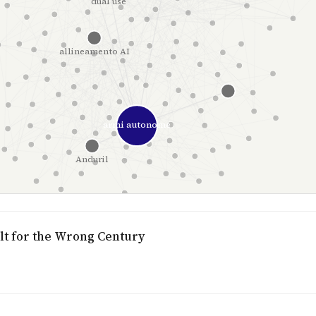
dual use
allineamento AI
armi autonome
Anduril
ilt for the Wrong Century