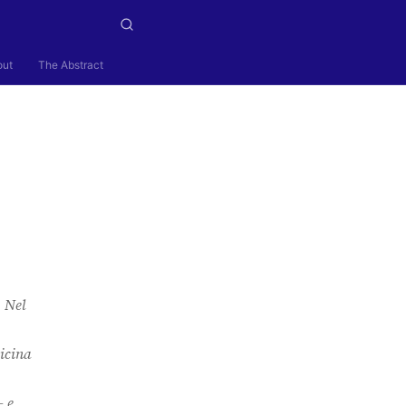
out
The Abstract
. Nel
vicina
— e