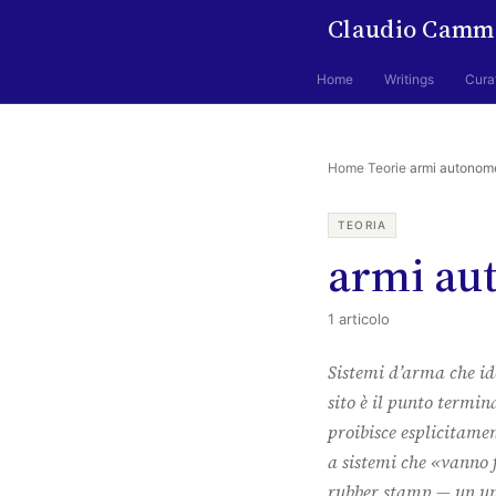
Claudio Camm
Home
Writings
Cura
Home
·
Teorie
·
armi autonom
TEORIA
armi au
1 articolo
Sistemi d’arma che id
sito è il punto termi
proibisce esplicitamen
a sistemi che «vanno 
rubber stamp — un um