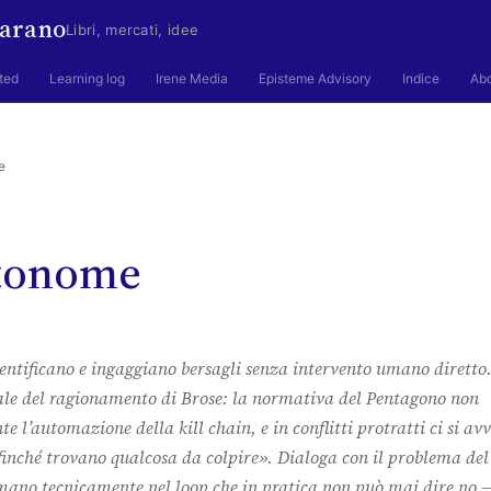
arano
Libri, mercati, idee
ted
Learning log
Irene Media
Episteme Advisory
Indice
Ab
e
tonome
entificano e ingaggiano bersagli senza intervento umano diretto
nale del ragionamento di Brose: la normativa del Pentagono non
te l’automazione della kill chain, e in conflitti protratti ci si av
finché trovano qualcosa da colpire». Dialoga con il problema del
ano tecnicamente nel loop che in pratica non può mai dire no 