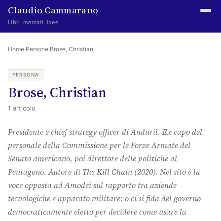
Claudio Cammarano
Libri, mercati, idee
Home
Home
·
Persone
·
Brose, Christian
Writings
PERSONA
Brose, Christian
Curated
1 articolo
Learning log
Presidente e chief strategy officer di Anduril. Ex capo del
Irene Media
personale della Commissione per le Forze Armate del
Episteme Advisory
Senato americano, poi direttore delle politiche al
Pentagono. Autore di The Kill Chain (2020). Nel sito è la
Indice
voce opposta ad Amodei sul rapporto tra aziende
About
tecnologiche e apparato militare: o ci si fida del governo
democraticamente eletto per decidere come usare la
The Abstract