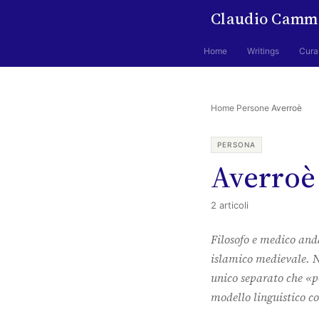
Claudio Camm
Home
Writings
Cura
Home
·
Persone
·
Averroè
PERSONA
Averroè
2 articoli
Filosofo e medico and
islamico medievale. Ne
unico separato che «p
modello linguistico c