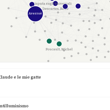
disputa sugli universali
Descartes, René
Averroè
Foucault, Michel
Claude e le mie gatte
’antilluminismo