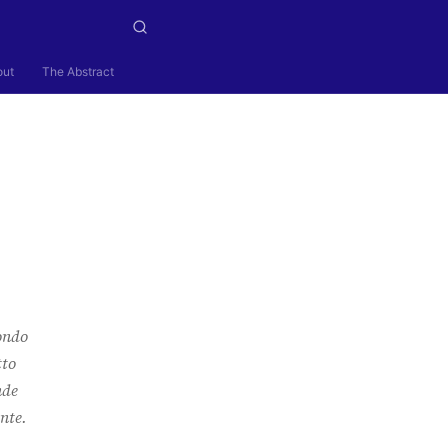
out
The Abstract
ondo
tto
nde
nte.