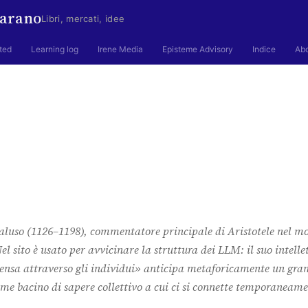
arano
Libri, mercati, idee
ted
Learning log
Irene Media
Episteme Advisory
Indice
Ab
aluso (1126–1198), commentatore principale di Aristotele nel m
l sito è usato per avvicinare la struttura dei LLM: il suo intelle
ensa attraverso gli individui» anticipa metaforicamente un gra
ome bacino di sapere collettivo a cui ci si connette temporaneame