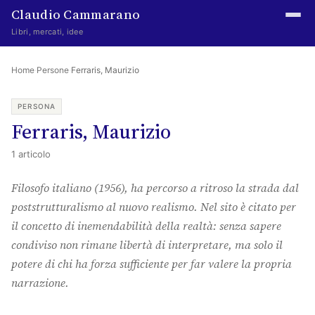
Claudio Cammarano
Libri, mercati, idee
Home
Home
·
Persone
·
Ferraris, Maurizio
Writings
PERSONA
Ferraris, Maurizio
Curated
1 articolo
Learning log
Filosofo italiano (1956), ha percorso a ritroso la strada dal
Irene Media
poststrutturalismo al nuovo realismo. Nel sito è citato per
Episteme Advisory
il concetto di inemendabilità della realtà: senza sapere
condiviso non rimane libertà di interpretare, ma solo il
Indice
potere di chi ha forza sufficiente per far valere la propria
About
narrazione.
The Abstract