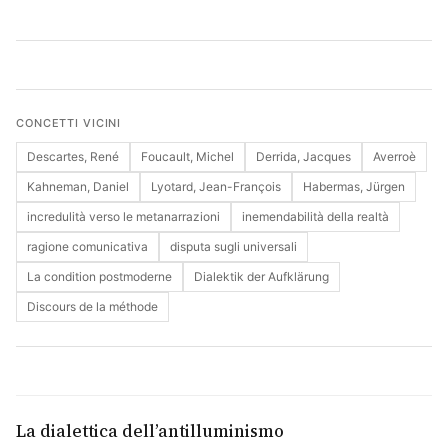
Cerca
CONCETTI VICINI
Descartes, René
Foucault, Michel
Derrida, Jacques
Averroè
Kahneman, Daniel
Lyotard, Jean-François
Habermas, Jürgen
incredulità verso le metanarrazioni
inemendabilità della realtà
ragione comunicativa
disputa sugli universali
La condition postmoderne
Dialektik der Aufklärung
Discours de la méthode
La dialettica dell’antilluminismo