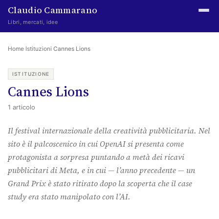
Claudio Cammarano
Libri, mercati, idee
Home
Home
·
Istituzioni
·
Cannes Lions
Writings
ISTITUZIONE
Cannes Lions
Curated
1 articolo
Learning log
Il festival internazionale della creatività pubblicitaria. Nel
Irene Media
sito è il palcoscenico in cui OpenAI si presenta come
Episteme Advisory
protagonista a sorpresa puntando a metà dei ricavi
pubblicitari di Meta, e in cui — l’anno precedente — un
Indice
Grand Prix è stato ritirato dopo la scoperta che il case
About
study era stato manipolato con l’AI.
The Abstract