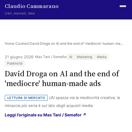
Claudio Cammarano
Libri, mercati, idee
Home
Writings
Home
·
Curated
·
David Droga on AI and the end of 'mediocre' human-made ads
Curated
21 giugno 2026
· Max Tani / Semafor
AI
Marketing
Media
Pubblicità
Learning log
David Droga on AI and the end of
Irene Media
'mediocre' human-made ads
Episteme Advisory
L’AI spazza via la mediocrità creativa; la
LETTURA DI MERCATO
Indice
minaccia più seria è sul lato degli acquisti media.
(si apre in una nuova s
Leggi l’originale su Max Tani / Semafor ↗
About
The Abstract