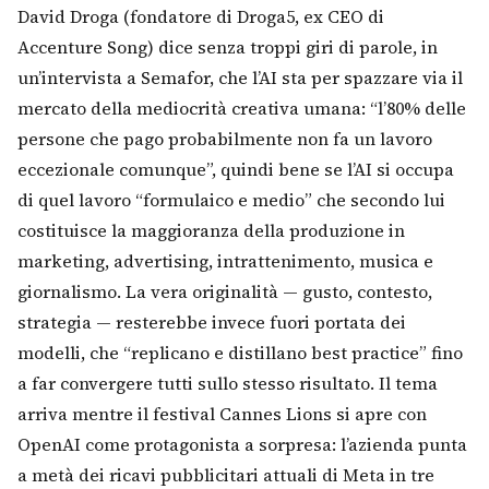
David Droga (fondatore di Droga5, ex CEO di
Cerca
Accenture Song) dice senza troppi giri di parole, in
un’intervista a Semafor, che l’AI sta per spazzare via il
mercato della mediocrità creativa umana: “l’80% delle
persone che pago probabilmente non fa un lavoro
eccezionale comunque”, quindi bene se l’AI si occupa
di quel lavoro “formulaico e medio” che secondo lui
costituisce la maggioranza della produzione in
marketing, advertising, intrattenimento, musica e
giornalismo. La vera originalità — gusto, contesto,
strategia — resterebbe invece fuori portata dei
modelli, che “replicano e distillano best practice” fino
a far convergere tutti sullo stesso risultato. Il tema
arriva mentre il festival Cannes Lions si apre con
OpenAI come protagonista a sorpresa: l’azienda punta
a metà dei ricavi pubblicitari attuali di Meta in tre