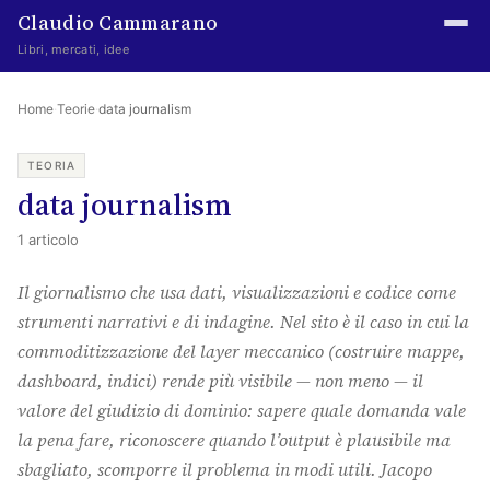
Claudio Cammarano
Libri, mercati, idee
Home
Home
·
Teorie
·
data journalism
Writings
TEORIA
data journalism
Curated
1 articolo
Learning log
Il giornalismo che usa dati, visualizzazioni e codice come
Irene Media
strumenti narrativi e di indagine. Nel sito è il caso in cui la
Episteme Advisory
commoditizzazione del layer meccanico (costruire mappe,
dashboard, indici) rende più visibile — non meno — il
Indice
valore del giudizio di dominio: sapere quale domanda vale
About
la pena fare, riconoscere quando l’output è plausibile ma
sbagliato, scomporre il problema in modi utili. Jacopo
The Abstract