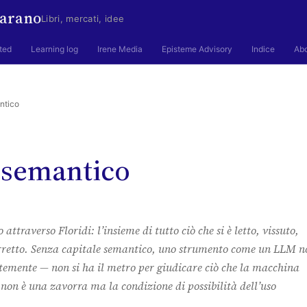
arano
Libri, mercati, idee
ted
Learning log
Irene Media
Episteme Advisory
Indice
Ab
ntico
 semantico
 attraverso Floridi: l’insieme di tutto ciò che si è letto, vissuto,
orretto. Senza capitale semantico, uno strumento come un LLM n
entemente — non si ha il metro per giudicare ciò che la macchina
 non è una zavorra ma la condizione di possibilità dell’uso