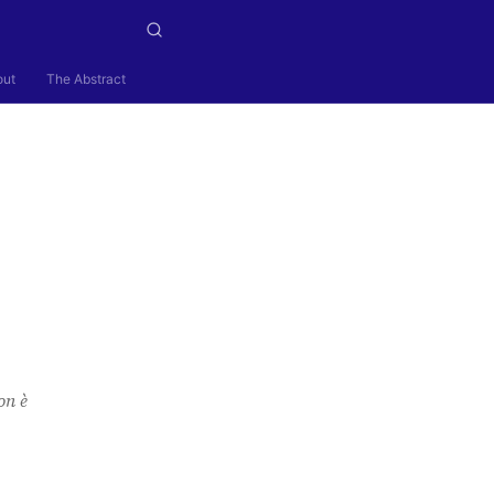
out
The Abstract
on è