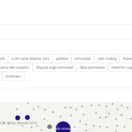
etti
LLM come attante zero
paideia
università
vibe coding
Plato
utica del sospetto
disputa sugli universali
data journalism
need for cog
Anthropic
LLM come attante zero
capitale semantico