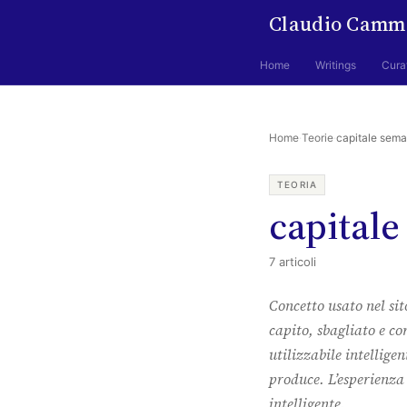
Claudio Camm
Home
Writings
Cura
Home
·
Teorie
·
capitale sema
TEORIA
capitale
7 articoli
Concetto usato nel sito
capito, sbagliato e c
utilizzabile intellig
produce. L’esperienza
intelligente.