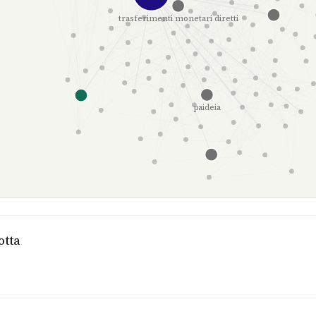
trasferimenti monetari diretti
paideia
otta