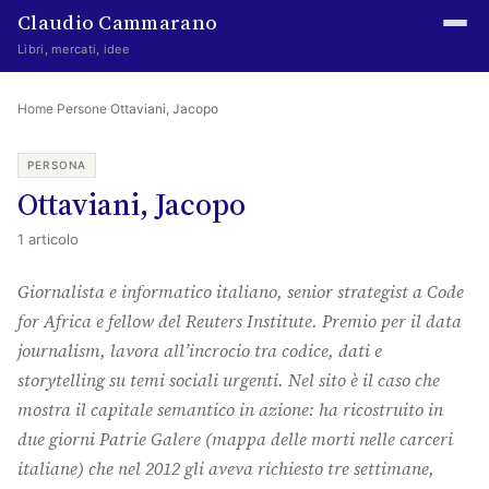
Claudio Cammarano
Libri, mercati, idee
Home
Home
·
Persone
·
Ottaviani, Jacopo
Writings
PERSONA
Ottaviani, Jacopo
Curated
1 articolo
Learning log
Giornalista e informatico italiano, senior strategist a Code
Irene Media
for Africa e fellow del Reuters Institute. Premio per il data
Episteme Advisory
journalism, lavora all’incrocio tra codice, dati e
storytelling su temi sociali urgenti. Nel sito è il caso che
Indice
mostra il capitale semantico in azione: ha ricostruito in
About
due giorni
Patrie Galere
(mappa delle morti nelle carceri
italiane) che nel 2012 gli aveva richiesto tre settimane,
The Abstract