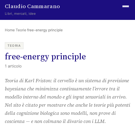
Claudio Cammarano
Libri, mercati, idee
Home
Home
·
Teorie
·
free-energy principle
Writings
TEORIA
free-energy principle
Curated
1 articolo
Learning log
Teoria di Karl Friston: il cervello è un sistema di previsione
Irene Media
bayesiana che minimizza continuamente l’errore tra il
Episteme Advisory
modello interno del mondo e gli input sensoriali in arrivo.
Nel sito è citato per mostrare che anche le teorie più potenti
Indice
della cognizione biologica sono modelli, non prove di
About
coscienza — e non colmano il divario con i LLM.
The Abstract