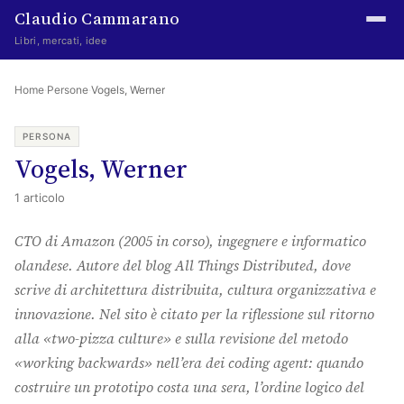
Claudio Cammarano
Libri, mercati, idee
Home
Home
·
Persone
·
Vogels, Werner
Writings
PERSONA
Vogels, Werner
Curated
1 articolo
Learning log
CTO di Amazon (2005 in corso), ingegnere e informatico
Irene Media
olandese. Autore del blog
All Things Distributed
, dove
Episteme Advisory
scrive di architettura distribuita, cultura organizzativa e
innovazione. Nel sito è citato per la riflessione sul ritorno
Indice
alla «two-pizza culture» e sulla revisione del metodo
About
«working backwards» nell’era dei coding agent: quando
costruire un prototipo costa una sera, l’ordine logico del
The Abstract