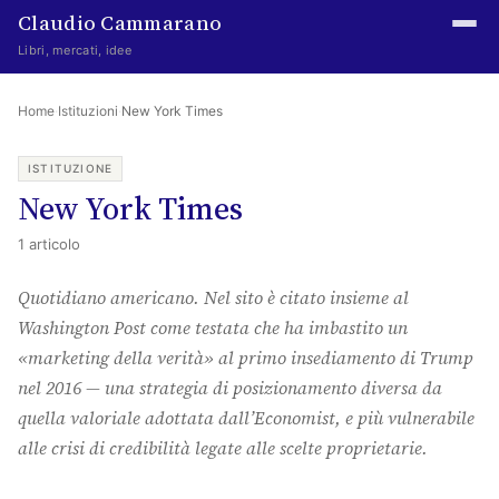
Claudio Cammarano
Libri, mercati, idee
Home
Home
·
Istituzioni
·
New York Times
Writings
ISTITUZIONE
New York Times
Curated
1 articolo
Learning log
Quotidiano americano. Nel sito è citato insieme al
Irene Media
Washington Post come testata che ha imbastito un
Episteme Advisory
«marketing della verità» al primo insediamento di Trump
nel 2016 — una strategia di posizionamento diversa da
Indice
quella valoriale adottata dall’Economist, e più vulnerabile
About
alle crisi di credibilità legate alle scelte proprietarie.
The Abstract