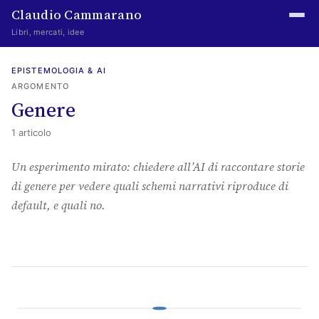
Claudio Cammarano
Libri, mercati, idee
Home
EPISTEMOLOGIA & AI
ARGOMENTO
Writings
Genere
Curated
1 articolo
Learning log
Un esperimento mirato: chiedere all’AI di raccontare storie
di genere per vedere quali schemi narrativi riproduce di
Irene Media
default, e quali no.
Episteme Advisory
Indice
About
The Abstract