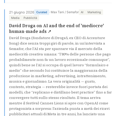
21 giugno 2026
· Max Tani / Semafor
Curated
AI
Marketing
Media
Pubblicità
David Droga on AI and the end of 'mediocre'
(si apre in una nuova scheda)
human-made ads ↗
David Droga (fondatore di Droga5, ex CEO di Accenture
Song) dice senza troppi giri di parole, in un’intervista a
Semafor, che l’AI sta per spazzare via il mercato della
mediocrità creativa umana: “l’80% delle persone che pago
probabilmente non fa un lavoro eccezionale comunque”,
quindi bene se l’AI si occupa di quel lavoro “formulaico e
medio” che secondo lui costituisce la maggioranza della
produzione in marketing, advertising, intrattenimento,
musica e giornalismo. La vera originalità — gusto,
contesto, strategia — resterebbe invece fuori portata dei
modelli, che “replicano e distillano best practice” fino a far
convergere tutti sullo stesso risultato. Il tema arriva
mentre il festival Cannes Lions si apre con OpenAI come
protagonista a sorpresa: l’azienda punta a metà dei ricavi
pubblicitari attuali di Meta in tre anni, ha lanciato una