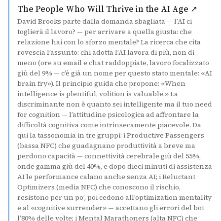
(si a
The People Who Will Thrive in the AI Age ↗
David Brooks parte dalla domanda sbagliata — l’AI ci
toglierà il lavoro? — per arrivare a quella giusta: che
relazione hai con lo sforzo mentale? La ricerca che cita
rovescia l’assunto: chi adotta l’AI lavora di più, non di
meno (ore su email e chat raddoppiate, lavoro focalizzato
giù del 9% — c’è già un nome per questo stato mentale: «AI
brain fry»). Il principio guida che propone: «When
intelligence is plentiful, volition is valuable.» La
discriminante non è quanto sei intelligente ma il tuo need
for cognition — l’attitudine psicologica ad affrontare la
difficoltà cognitiva come intrinsecamente piacevole. Da
qui la tassonomia in tre gruppi: i Productive Passengers
(bassa NFC) che guadagnano produttività a breve ma
perdono capacità — connettività cerebrale giù del 55%,
onde gamma giù del 40%, e dopo dieci minuti di assistenza
AI le performance calano anche senza AI; i Reluctant
Optimizers (media NFC) che conoscono il rischio,
resistono per un po’, poi cedono all’optimization mentality
e al «cognitive surrender» — accettano gli errori del bot
l’80% delle volte; i Mental Marathoners (alta NFC) che