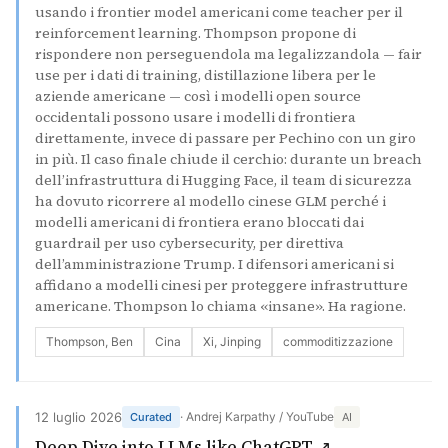
usando i frontier model americani come teacher per il
reinforcement learning. Thompson propone di
rispondere non perseguendola ma legalizzandola — fair
use per i dati di training, distillazione libera per le
aziende americane — così i modelli open source
occidentali possono usare i modelli di frontiera
direttamente, invece di passare per Pechino con un giro
in più. Il caso finale chiude il cerchio: durante un breach
dell’infrastruttura di Hugging Face, il team di sicurezza
ha dovuto ricorrere al modello cinese GLM perché i
modelli americani di frontiera erano bloccati dai
guardrail per uso cybersecurity, per direttiva
dell’amministrazione Trump. I difensori americani si
affidano a modelli cinesi per proteggere infrastrutture
americane. Thompson lo chiama «insane». Ha ragione.
Thompson, Ben
Cina
Xi, Jinping
commoditizzazione
12 luglio 2026
· Andrej Karpathy / YouTube
Curated
AI
(si apre in un
Deep Dive into LLMs like ChatGPT ↗