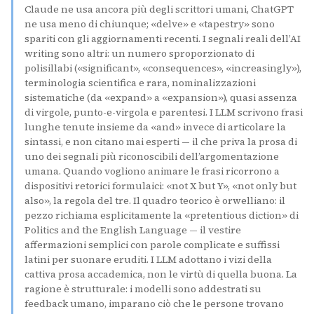
Claude ne usa ancora più degli scrittori umani, ChatGPT
ne usa meno di chiunque; «delve» e «tapestry» sono
spariti con gli aggiornamenti recenti. I segnali reali dell’AI
writing sono altri: un numero sproporzionato di
polisillabi («significant», «consequences», «increasingly»),
terminologia scientifica e rara, nominalizzazioni
sistematiche (da «expand» a «expansion»), quasi assenza
di virgole, punto-e-virgola e parentesi. I LLM scrivono frasi
lunghe tenute insieme da «and» invece di articolare la
sintassi, e non citano mai esperti — il che priva la prosa di
uno dei segnali più riconoscibili dell’argomentazione
umana. Quando vogliono animare le frasi ricorrono a
dispositivi retorici formulaici: «not X but Y», «not only but
also», la regola del tre. Il quadro teorico è orwelliano: il
pezzo richiama esplicitamente la «pretentious diction» di
Politics and the English Language — il vestire
affermazioni semplici con parole complicate e suffissi
latini per suonare eruditi. I LLM adottano i vizi della
cattiva prosa accademica, non le virtù di quella buona. La
ragione è strutturale: i modelli sono addestrati su
feedback umano, imparano ciò che le persone trovano