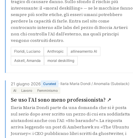
tragico di causare danno. Sullo sfondo il rischio più
interessante: il «moral deskilling» — se le macchine fanno
sempre più scelte etiche, gli esseri umani potrebbero
perdere la capacità di farle. Entra nel sito come
controcanto interno alle labs del pezzo di Boccia Artieri:
non chi controlla l’AI dall’esterno, ma quali principi
vengono costruiti dentro.
Floridi, Luciano
Anthropic
allineamento AI
Askell, Amanda
moral deskilling
21 giugno 2026
· Ilaria Maria Dondi / Anomalia (Substack)
Curated
AI
Lavoro
Femminismo
(si apre i
Se uso l’AI sono meno professionista? ↗
Ilaria Maria Dondi parte da una domanda che si è posta
sul serio dopo aver scritto un pezzo di cui era soddisfatta
aiutandosi anche con l’AI: «Sto barando?». La risposta
arriva leggendo un post di Amberhawk su «The Ubuntu
Journey»: i CEO pubblicano libri scritti da ghostwriter, i