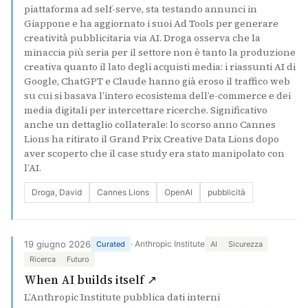
piattaforma ad self-serve, sta testando annunci in
Giappone e ha aggiornato i suoi Ad Tools per generare
creatività pubblicitaria via AI. Droga osserva che la
minaccia più seria per il settore non è tanto la produzione
creativa quanto il lato degli acquisti media: i riassunti AI di
Google, ChatGPT e Claude hanno già eroso il traffico web
su cui si basava l’intero ecosistema dell’e-commerce e dei
media digitali per intercettare ricerche. Significativo
anche un dettaglio collaterale: lo scorso anno Cannes
Lions ha ritirato il Grand Prix Creative Data Lions dopo
aver scoperto che il case study era stato manipolato con
l’AI.
Droga, David
Cannes Lions
OpenAI
pubblicità
19 giugno 2026
· Anthropic Institute
Curated
AI
Sicurezza
Ricerca
Futuro
(si apre in una nuova sche
When AI builds itself ↗
L’Anthropic Institute pubblica dati interni