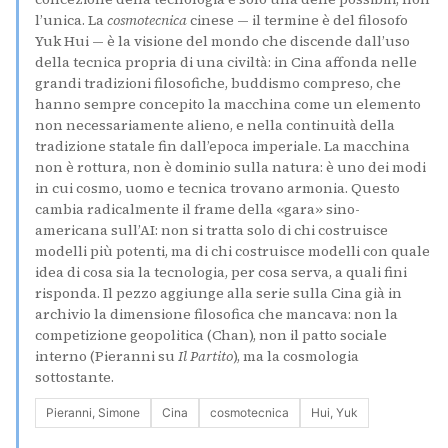
l’unica. La
cosmotecnica
cinese — il termine è del filosofo
Yuk Hui — è la visione del mondo che discende dall’uso
della tecnica propria di una civiltà: in Cina affonda nelle
grandi tradizioni filosofiche, buddismo compreso, che
hanno sempre concepito la macchina come un elemento
non necessariamente alieno, e nella continuità della
tradizione statale fin dall’epoca imperiale. La macchina
non è rottura, non è dominio sulla natura: è uno dei modi
in cui cosmo, uomo e tecnica trovano armonia. Questo
cambia radicalmente il frame della «gara» sino-
americana sull’AI: non si tratta solo di chi costruisce
modelli più potenti, ma di chi costruisce modelli con quale
idea di cosa sia la tecnologia, per cosa serva, a quali fini
risponda. Il pezzo aggiunge alla serie sulla Cina già in
archivio la dimensione filosofica che mancava: non la
competizione geopolitica (Chan), non il patto sociale
interno (Pieranni su
Il Partito
), ma la cosmologia
sottostante.
Pieranni, Simone
Cina
cosmotecnica
Hui, Yuk