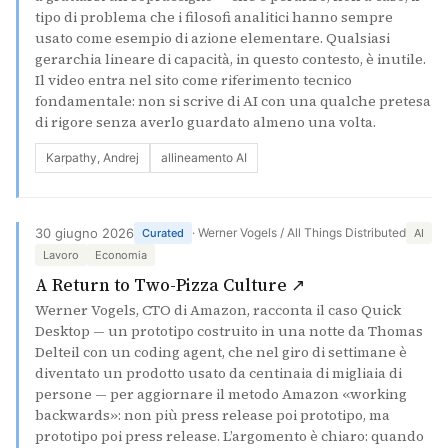
tipo di problema che i filosofi analitici hanno sempre
usato come esempio di azione elementare. Qualsiasi
gerarchia lineare di capacità, in questo contesto, è inutile.
Il video entra nel sito come riferimento tecnico
fondamentale: non si scrive di AI con una qualche pretesa
di rigore senza averlo guardato almeno una volta.
Karpathy, Andrej
allineamento AI
30 giugno 2026
· Werner Vogels / All Things Distributed
Curated
AI
Lavoro
Economia
(si apre in una n
A Return to Two-Pizza Culture ↗
Werner Vogels, CTO di Amazon, racconta il caso Quick
Desktop — un prototipo costruito in una notte da Thomas
Delteil con un coding agent, che nel giro di settimane è
diventato un prodotto usato da centinaia di migliaia di
persone — per aggiornare il metodo Amazon «working
backwards»: non più press release poi prototipo, ma
prototipo poi press release. L’argomento è chiaro: quando