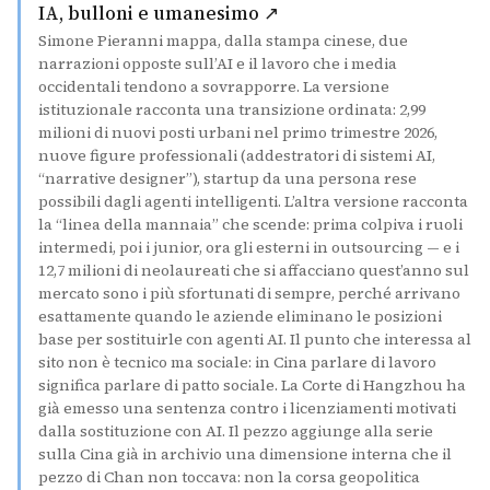
(si apre in una nuova s
IA, bulloni e umanesimo ↗
Simone Pieranni mappa, dalla stampa cinese, due
narrazioni opposte sull’AI e il lavoro che i media
occidentali tendono a sovrapporre. La versione
istituzionale racconta una transizione ordinata: 2,99
milioni di nuovi posti urbani nel primo trimestre 2026,
nuove figure professionali (addestratori di sistemi AI,
“narrative designer”), startup da una persona rese
possibili dagli agenti intelligenti. L’altra versione racconta
la “linea della mannaia” che scende: prima colpiva i ruoli
intermedi, poi i junior, ora gli esterni in outsourcing — e i
12,7 milioni di neolaureati che si affacciano quest’anno sul
mercato sono i più sfortunati di sempre, perché arrivano
esattamente quando le aziende eliminano le posizioni
base per sostituirle con agenti AI. Il punto che interessa al
sito non è tecnico ma sociale: in Cina parlare di lavoro
significa parlare di patto sociale. La Corte di Hangzhou ha
già emesso una sentenza contro i licenziamenti motivati
dalla sostituzione con AI. Il pezzo aggiunge alla serie
sulla Cina già in archivio una dimensione interna che il
pezzo di Chan non toccava: non la corsa geopolitica