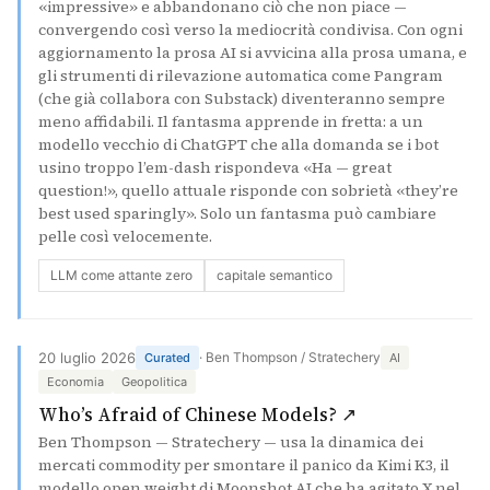
«impressive» e abbandonano ciò che non piace —
convergendo così verso la mediocrità condivisa. Con ogni
aggiornamento la prosa AI si avvicina alla prosa umana, e
gli strumenti di rilevazione automatica come Pangram
(che già collabora con Substack) diventeranno sempre
meno affidabili. Il fantasma apprende in fretta: a un
modello vecchio di ChatGPT che alla domanda se i bot
usino troppo l’em-dash rispondeva «Ha — great
question!», quello attuale risponde con sobrietà «they’re
best used sparingly». Solo un fantasma può cambiare
pelle così velocemente.
LLM come attante zero
capitale semantico
20 luglio 2026
· Ben Thompson / Stratechery
Curated
AI
Economia
Geopolitica
(si apre in un
Who’s Afraid of Chinese Models? ↗
Ben Thompson — Stratechery — usa la dinamica dei
mercati commodity per smontare il panico da Kimi K3, il
modello open weight di Moonshot AI che ha agitato X nel