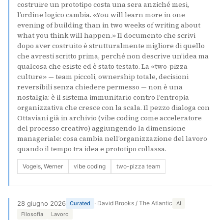
costruire un prototipo costa una sera anziché mesi,
l’ordine logico cambia. «You will learn more in one
evening of building than in two weeks of writing about
what you think will happen.» Il documento che scrivi
dopo aver costruito è strutturalmente migliore di quello
che avresti scritto prima, perché non descrive un’idea ma
qualcosa che esiste ed è stato testato. La «two-pizza
culture» — team piccoli, ownership totale, decisioni
reversibili senza chiedere permesso — non è una
nostalgia: è il sistema immunitario contro l’entropia
organizzativa che cresce con la scala. Il pezzo dialoga con
Ottaviani già in archivio (vibe coding come acceleratore
del processo creativo) aggiungendo la dimensione
manageriale: cosa cambia nell’organizzazione del lavoro
quando il tempo tra idea e prototipo collassa.
Vogels, Werner
vibe coding
two-pizza team
28 giugno 2026
· David Brooks / The Atlantic
Curated
AI
Filosofia
Lavoro