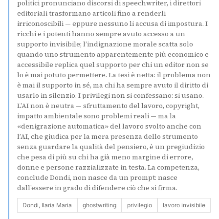
politici pronunciano discorsi di speechwriter, i direttori
editoriali trasformano articoli fino a renderli
irriconoscibili — eppure nessuno li accusa di impostura. I
ricchi e i potenti hanno sempre avuto accesso a un
supporto invisibile; l’indignazione morale scatta solo
quando uno strumento apparentemente più economico e
accessibile replica quel supporto per chi un editor non se
lo è mai potuto permettere. La tesi è netta: il problema non
è mai il supporto in sé, ma chi ha sempre avuto il diritto di
usarlo in silenzio. I privilegi non si confessano: si usano.
L’AI non è neutra — sfruttamento del lavoro, copyright,
impatto ambientale sono problemi reali — ma la
«denigrazione automatica» del lavoro svolto anche con
l’AI, che giudica per la mera presenza dello strumento
senza guardare la qualità del pensiero, è un pregiudizio
che pesa di più su chi ha già meno margine di errore,
donne e persone razzializzate in testa. La competenza,
conclude Dondi, non nasce da un prompt: nasce
dall’essere in grado di difendere ciò che si firma.
Dondi, Ilaria Maria
ghostwriting
privilegio
lavoro invisibile