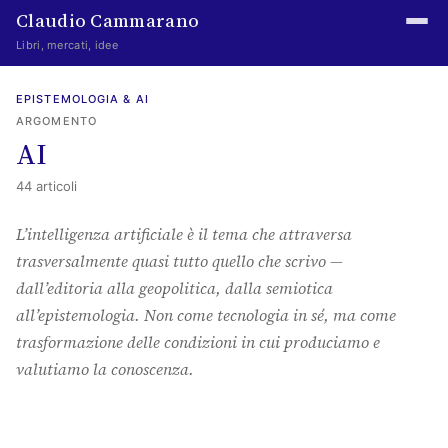
Claudio Cammarano
Libri, mercati, idee
Home
EPISTEMOLOGIA & AI
ARGOMENTO
Writings
AI
Curated
44 articoli
Learning log
L’intelligenza artificiale è il tema che attraversa
trasversalmente quasi tutto quello che scrivo —
Irene Media
dall’editoria alla geopolitica, dalla semiotica
Episteme Advisory
all’epistemologia. Non come tecnologia in sé, ma come
trasformazione delle condizioni in cui produciamo e
Indice
valutiamo la conoscenza.
About
The Abstract