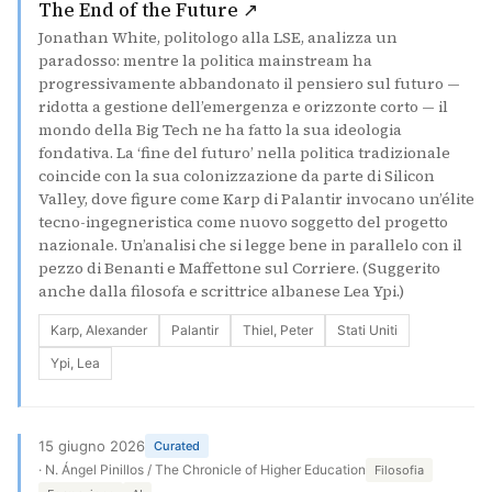
(si apre in una nuova sch
The End of the Future ↗
Jonathan White, politologo alla LSE, analizza un
paradosso: mentre la politica mainstream ha
progressivamente abbandonato il pensiero sul futuro —
ridotta a gestione dell’emergenza e orizzonte corto — il
mondo della Big Tech ne ha fatto la sua ideologia
fondativa. La ‘fine del futuro’ nella politica tradizionale
coincide con la sua colonizzazione da parte di Silicon
Valley, dove figure come Karp di Palantir invocano un’élite
tecno-ingegneristica come nuovo soggetto del progetto
nazionale. Un’analisi che si legge bene in parallelo con il
pezzo di Benanti e Maffettone sul Corriere. (Suggerito
anche dalla filosofa e scrittrice albanese Lea Ypi.)
Karp, Alexander
Palantir
Thiel, Peter
Stati Uniti
Ypi, Lea
15 giugno 2026
Curated
· N. Ángel Pinillos / The Chronicle of Higher Education
Filosofia