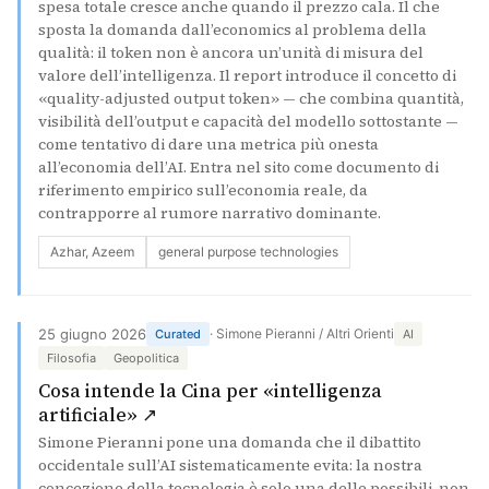
spesa totale cresce anche quando il prezzo cala. Il che
sposta la domanda dall’economics al problema della
qualità: il token non è ancora un’unità di misura del
valore dell’intelligenza. Il report introduce il concetto di
«quality-adjusted output token» — che combina quantità,
visibilità dell’output e capacità del modello sottostante —
come tentativo di dare una metrica più onesta
all’economia dell’AI. Entra nel sito come documento di
riferimento empirico sull’economia reale, da
contrapporre al rumore narrativo dominante.
Azhar, Azeem
general purpose technologies
25 giugno 2026
· Simone Pieranni / Altri Orienti
Curated
AI
Filosofia
Geopolitica
Cosa intende la Cina per «intelligenza
(si apre in una nuova scheda)
artificiale» ↗
Simone Pieranni pone una domanda che il dibattito
occidentale sull’AI sistematicamente evita: la nostra
concezione della tecnologia è solo una delle possibili, non