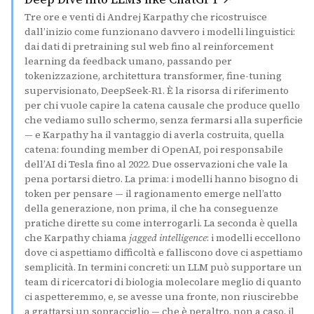
Tre ore e venti di Andrej Karpathy che ricostruisce
dall’inizio come funzionano davvero i modelli linguistici:
dai dati di pretraining sul web fino al reinforcement
learning da feedback umano, passando per
tokenizzazione, architettura transformer, fine-tuning
supervisionato, DeepSeek-R1. È la risorsa di riferimento
per chi vuole capire la catena causale che produce quello
che vediamo sullo schermo, senza fermarsi alla superficie
— e Karpathy ha il vantaggio di averla costruita, quella
catena: founding member di OpenAI, poi responsabile
dell’AI di Tesla fino al 2022. Due osservazioni che vale la
pena portarsi dietro. La prima: i modelli hanno bisogno di
token per pensare — il ragionamento emerge nell’atto
della generazione, non prima, il che ha conseguenze
pratiche dirette su come interrogarli. La seconda è quella
che Karpathy chiama
jagged intelligence
: i modelli eccellono
dove ci aspettiamo difficoltà e falliscono dove ci aspettiamo
semplicità. In termini concreti: un LLM può supportare un
team di ricercatori di biologia molecolare meglio di quanto
ci aspetteremmo, e, se avesse una fronte, non riuscirebbe
a grattarsi un sopracciglio — che è peraltro, non a caso, il