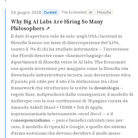
24 giugno 2026
· The Economist
Curated
AI
Filosofia
Why Big AI Labs Are Hiring So Many
(si apre in una nuova scheda)
Philosophers ↗
Il dato di apertura vale da solo: negli USA i laureati in
filosofia hanno un tasso di disoccupazione del 5,1%,
contro il 7% di chi ha studiato informatica — l’inversione
che Floridi descrive come «haemorrhaging» dai
dipartimenti di filosofia verso le AI labs. The Economist
usa questa inversione per mappare come la filosofia stia
diventando infrastruttura tecnica, non decorazione etica.
Il punto più utile per il sito è la distinzione tra i due
framework che strutturano le scelte: la
deontologia
—
regole fisse, indipendenti dalle conseguenze, il modello di
Anthropic con la sua costituzione di 78 pagine curata da
Amanda Askell (Kant + UDHR + ToS di Apple,
soprannominata internamente «soul doc») — e il
consequenzialismo
— pesi e benefici calcolati caso per
caso, il modello di OpenAI e Google, e quello dei sistemi
d’arma autonomi che devono decidere il modo meno