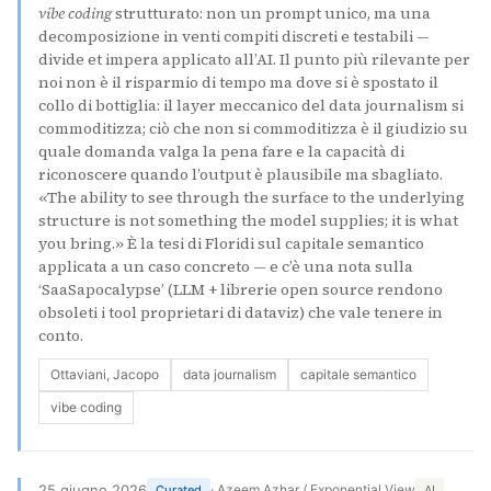
vibe coding
strutturato: non un prompt unico, ma una
decomposizione in venti compiti discreti e testabili —
divide et impera applicato all’AI. Il punto più rilevante per
noi non è il risparmio di tempo ma dove si è spostato il
collo di bottiglia: il layer meccanico del data journalism si
commoditizza; ciò che non si commoditizza è il giudizio su
quale domanda valga la pena fare e la capacità di
riconoscere quando l’output è plausibile ma sbagliato.
«The ability to see through the surface to the underlying
structure is not something the model supplies; it is what
you bring.» È la tesi di Floridi sul capitale semantico
applicata a un caso concreto — e c’è una nota sulla
‘SaaSapocalypse’ (LLM + librerie open source rendono
obsoleti i tool proprietari di dataviz) che vale tenere in
conto.
Ottaviani, Jacopo
data journalism
capitale semantico
vibe coding
25 giugno 2026
· Azeem Azhar / Exponential View
Curated
AI