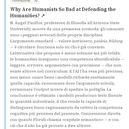
Formazione
AI
Why Are Humanists So Bad at Defending the
(si apre in una nuova scheda)
Humanities? ↗
N. Ángel Pinillos, professore di filosofia all’Arizona State
University, muove da una premessa scomoda: gli umanisti
sono i peggiori avvocati delle proprie discipline.
L’argomento standard — valore intrinseco,
paideia
,
Bildung
— è circolare: funziona solo su chi è già convinto.
L’alternativa che propone è meno solenne ma più solida:
le humanities insegnano una competenza identificabile —
leggere, scrivere, argomentare con precisione — che non
esiste altrove nel curriculum. E l’AI l’ha resa più preziosa,
non meno: usare bene i modelli richiede esattamente
quelle capacità, riconoscere dove l’argomento scivola,
revisionare l’output invece di spedire la poltiglia. La
conclusione è ottimista: i modelli producono testo fluente
in quantità industriale, il che rende la capacità di
distinguere buon ragionamento da cattivo la competenza
cognitiva più preziosa del presente. Connessione diretta
con quanto Floridi chiama «capitale semantico» — e con
ciò che il sito ha già provato a dire altrove.