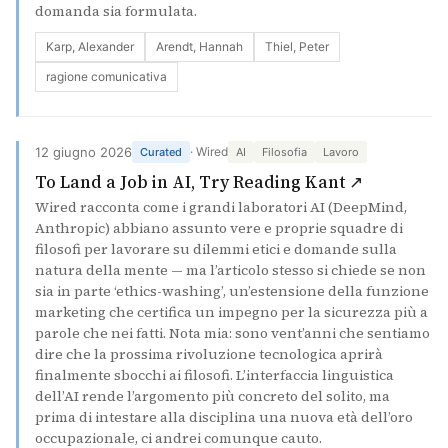
domanda sia formulata.
Karp, Alexander
Arendt, Hannah
Thiel, Peter
ragione comunicativa
12 giugno 2026
· Wired
Curated
AI
Filosofia
Lavoro
(si apre i
To Land a Job in AI, Try Reading Kant ↗
Wired racconta come i grandi laboratori AI (DeepMind,
Anthropic) abbiano assunto vere e proprie squadre di
filosofi per lavorare su dilemmi etici e domande sulla
natura della mente — ma l’articolo stesso si chiede se non
sia in parte ‘ethics-washing’, un’estensione della funzione
marketing che certifica un impegno per la sicurezza più a
parole che nei fatti. Nota mia: sono vent’anni che sentiamo
dire che la prossima rivoluzione tecnologica aprirà
finalmente sbocchi ai filosofi. L’interfaccia linguistica
dell’AI rende l’argomento più concreto del solito, ma
prima di intestare alla disciplina una nuova età dell’oro
occupazionale, ci andrei comunque cauto.