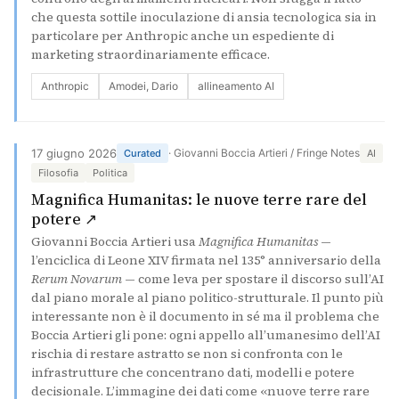
che questa sottile inoculazione di ansia tecnologica sia in
particolare per Anthropic anche un espediente di
marketing straordinariamente efficace.
Anthropic
Amodei, Dario
allineamento AI
17 giugno 2026
· Giovanni Boccia Artieri / Fringe Notes
Curated
AI
Filosofia
Politica
Magnifica Humanitas: le nuove terre rare del
(si apre in una nuova scheda)
potere ↗
Giovanni Boccia Artieri usa
Magnifica Humanitas
—
l’enciclica di Leone XIV firmata nel 135° anniversario della
Rerum Novarum
— come leva per spostare il discorso sull’AI
dal piano morale al piano politico-strutturale. Il punto più
interessante non è il documento in sé ma il problema che
Boccia Artieri gli pone: ogni appello all’umanesimo dell’AI
rischia di restare astratto se non si confronta con le
infrastrutture che concentrano dati, modelli e potere
decisionale. L’immagine dei dati come «nuove terre rare