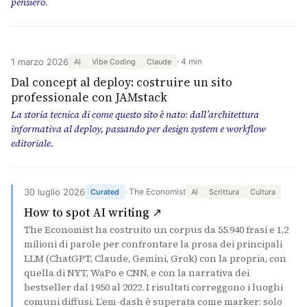
pensiero.
1 marzo 2026
4 min
AI
Vibe Coding
Claude
Dal concept al deploy: costruire un sito
professionale con JAMstack
La storia tecnica di come questo sito è nato: dall’architettura
informativa al deploy, passando per design system e workflow
editoriale.
30 luglio 2026
· The Economist
Curated
AI
Scrittura
Cultura
(si apre in una nuova sch
How to spot AI writing ↗
The Economist ha costruito un corpus da 55.940 frasi e 1,2
milioni di parole per confrontare la prosa dei principali
LLM (ChatGPT, Claude, Gemini, Grok) con la propria, con
quella di NYT, WaPo e CNN, e con la narrativa dei
bestseller dal 1950 al 2022. I risultati correggono i luoghi
comuni diffusi. L’em-dash è superata come marker: solo