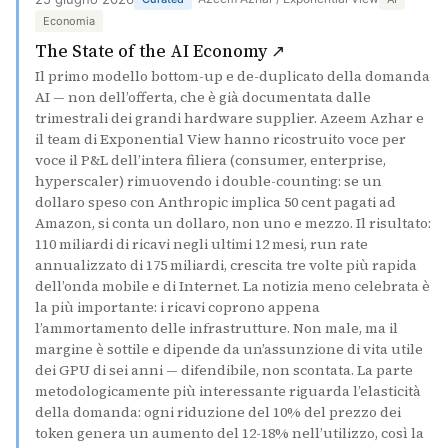
Economia
(si apre in una nuo
The State of the AI Economy ↗
Il primo modello bottom-up e de-duplicato della domanda
AI — non dell’offerta, che è già documentata dalle
trimestrali dei grandi hardware supplier. Azeem Azhar e
il team di Exponential View hanno ricostruito voce per
voce il P&L dell’intera filiera (consumer, enterprise,
hyperscaler) rimuovendo i double-counting: se un
dollaro speso con Anthropic implica 50 cent pagati ad
Amazon, si conta un dollaro, non uno e mezzo. Il risultato:
110 miliardi di ricavi negli ultimi 12 mesi, run rate
annualizzato di 175 miliardi, crescita tre volte più rapida
dell’onda mobile e di Internet. La notizia meno celebrata è
la più importante: i ricavi coprono appena
l’ammortamento delle infrastrutture. Non male, ma il
margine è sottile e dipende da un’assunzione di vita utile
dei GPU di sei anni — difendibile, non scontata. La parte
metodologicamente più interessante riguarda l’elasticità
della domanda: ogni riduzione del 10% del prezzo dei
token genera un aumento del 12-18% nell’utilizzo, così la