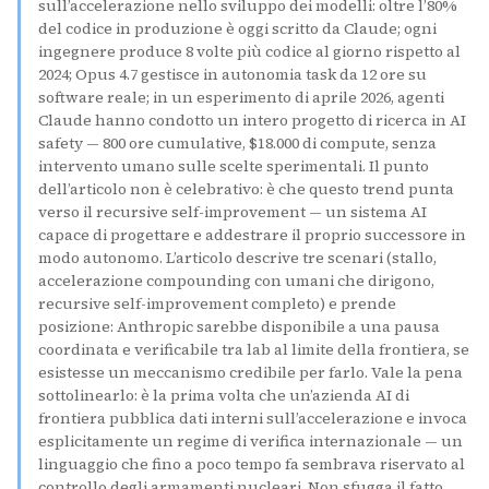
sull’accelerazione nello sviluppo dei modelli: oltre l’80%
del codice in produzione è oggi scritto da Claude; ogni
ingegnere produce 8 volte più codice al giorno rispetto al
2024; Opus 4.7 gestisce in autonomia task da 12 ore su
software reale; in un esperimento di aprile 2026, agenti
Claude hanno condotto un intero progetto di ricerca in AI
safety — 800 ore cumulative, $18.000 di compute, senza
intervento umano sulle scelte sperimentali. Il punto
dell’articolo non è celebrativo: è che questo trend punta
verso il recursive self-improvement — un sistema AI
capace di progettare e addestrare il proprio successore in
modo autonomo. L’articolo descrive tre scenari (stallo,
accelerazione compounding con umani che dirigono,
recursive self-improvement completo) e prende
posizione: Anthropic sarebbe disponibile a una pausa
coordinata e verificabile tra lab al limite della frontiera, se
esistesse un meccanismo credibile per farlo. Vale la pena
sottolinearlo: è la prima volta che un’azienda AI di
frontiera pubblica dati interni sull’accelerazione e invoca
esplicitamente un regime di verifica internazionale — un
linguaggio che fino a poco tempo fa sembrava riservato al
controllo degli armamenti nucleari. Non sfugga il fatto