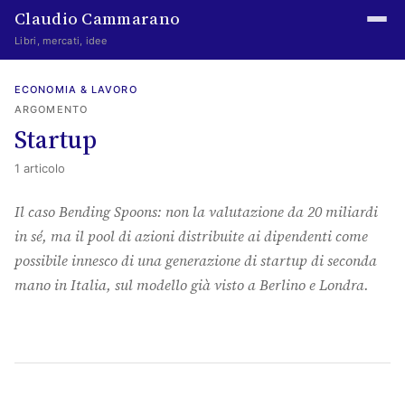
Claudio Cammarano
Libri, mercati, idee
Home
ECONOMIA & LAVORO
ARGOMENTO
Writings
Startup
Curated
1 articolo
Learning log
Il caso Bending Spoons: non la valutazione da 20 miliardi
in sé, ma il pool di azioni distribuite ai dipendenti come
Irene Media
possibile innesco di una generazione di startup di seconda
Episteme Advisory
mano in Italia, sul modello già visto a Berlino e Londra.
Indice
About
The Abstract