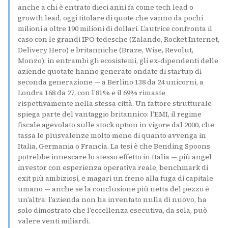
anche a chi è entrato dieci anni fa come tech lead o
growth lead, oggi titolare di quote che vanno da pochi
milioni a oltre 190 milioni di dollari. L’autrice confronta il
caso con le grandi IPO tedesche (Zalando, Rocket Internet,
Delivery Hero) e britanniche (Braze, Wise, Revolut,
Monzo): in entrambi gli ecosistemi, gli ex-dipendenti delle
aziende quotate hanno generato ondate di startup di
seconda generazione — a Berlino 138 da 24 unicorni, a
Londra 168 da 27, con l’81% e il 69% rimaste
rispettivamente nella stessa città. Un fattore strutturale
spiega parte del vantaggio britannico: l’EMI, il regime
fiscale agevolato sulle stock option in vigore dal 2000, che
tassa le plusvalenze molto meno di quanto avvenga in
Italia, Germania o Francia. La tesi è che Bending Spoons
potrebbe innescare lo stesso effetto in Italia — più angel
investor con esperienza operativa reale, benchmark di
exit più ambiziosi, e magari un freno alla fuga di capitale
umano — anche se la conclusione più netta del pezzo è
un’altra: l’azienda non ha inventato nulla di nuovo, ha
solo dimostrato che l’eccellenza esecutiva, da sola, può
valere venti miliardi.