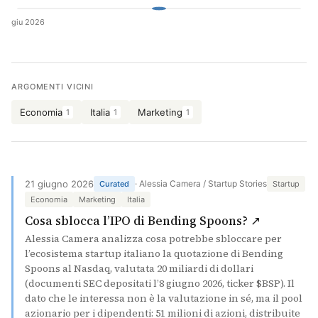
giu 2026
Cerca
ARGOMENTI VICINI
Economia
Italia
Marketing
1
1
1
21 giugno 2026
· Alessia Camera / Startup Stories
Curated
Startup
Economia
Marketing
Italia
(si apre 
Cosa sblocca l’IPO di Bending Spoons? ↗
Alessia Camera analizza cosa potrebbe sbloccare per
l’ecosistema startup italiano la quotazione di Bending
Spoons al Nasdaq, valutata 20 miliardi di dollari
(documenti SEC depositati l’8 giugno 2026, ticker $BSP). Il
dato che le interessa non è la valutazione in sé, ma il pool
azionario per i dipendenti: 51 milioni di azioni, distribuite