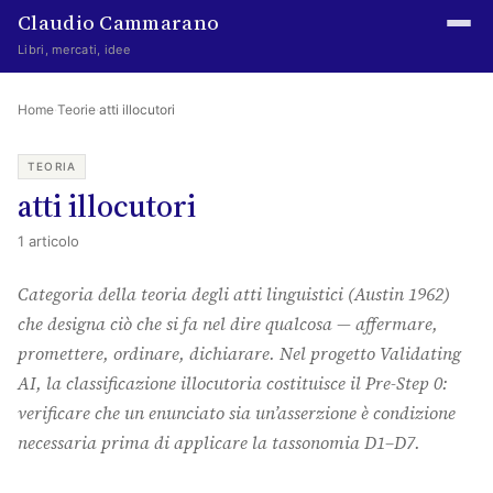
Claudio Cammarano
Libri, mercati, idee
Home
Home
·
Teorie
·
atti illocutori
Writings
TEORIA
atti illocutori
Curated
1 articolo
Learning log
Categoria della teoria degli atti linguistici (Austin 1962)
Irene Media
che designa ciò che si fa nel dire qualcosa — affermare,
Episteme Advisory
promettere, ordinare, dichiarare. Nel progetto
Validating
AI
, la classificazione illocutoria costituisce il Pre-Step 0:
Indice
verificare che un enunciato sia un’asserzione è condizione
About
necessaria prima di applicare la tassonomia D1–D7.
The Abstract