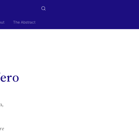
out
The Abstract
Vero
m,
re