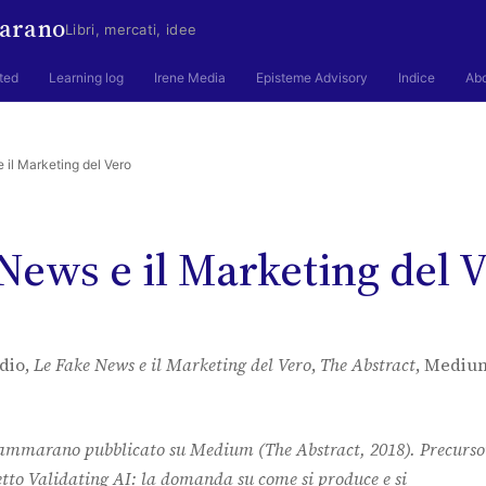
arano
Libri, mercati, idee
ted
Learning log
Irene Media
Episteme Advisory
Indice
Ab
 il Marketing del Vero
News e il Marketing del 
dio,
Le Fake News e il Marketing del Vero
,
The Abstract
, Mediu
Cammarano pubblicato su Medium (The Abstract, 2018). Precurso
etto
Validating AI
: la domanda su come si produce e si