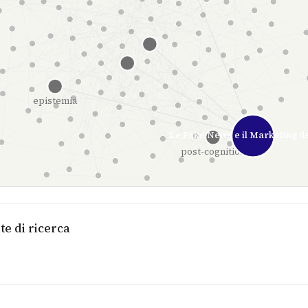
epistemia
Le Fake News e il Marketing d
post-cognition
te di ricerca