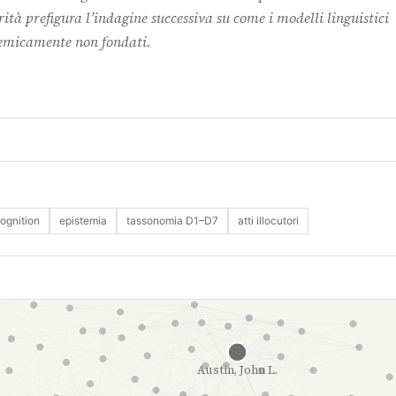
tà prefigura l’indagine successiva su come i modelli linguistici
temicamente non fondati.
ognition
epistemia
tassonomia D1–D7
atti illocutori
Austin, John L.