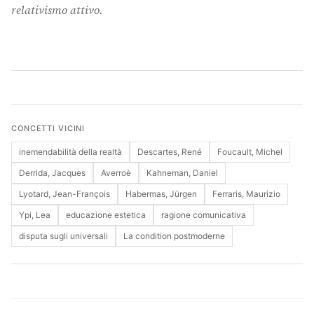
relativismo attivo.
Cerca
CONCETTI VICINI
inemendabilità della realtà
Descartes, René
Foucault, Michel
Derrida, Jacques
Averroè
Kahneman, Daniel
Lyotard, Jean-François
Habermas, Jürgen
Ferraris, Maurizio
Ypi, Lea
educazione estetica
ragione comunicativa
disputa sugli universali
La condition postmoderne