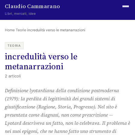
Claudio Cammarano
Libri, mercati, idee
Home
Home
·
Teorie
·
incredulità verso le metanarrazioni
Writings
TEORIA
incredulità verso le
Curated
metanarrazioni
Learning log
2 articoli
Irene Media
Definizione lyotardiana della condizione postmoderna
Episteme Advisory
(1979): la perdita di legittimità dei grandi sistemi di
giustificazione (Ragione, Storia, Progresso). Nel sito è
Indice
presentata come diagnosi, non come prescrizione —
About
Lyotard descriveva un fatto, non lo celebrava. Il problema è
nei suoi epigoni, che ne hanno fatto uno strumento di
The Abstract