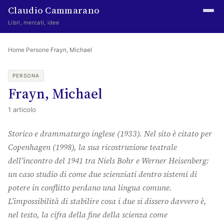
Claudio Cammarano
Libri, mercati, idee
Home
Home
·
Persone
·
Frayn, Michael
Writings
PERSONA
Frayn, Michael
Curated
1 articolo
Learning log
Storico e drammaturgo inglese (1933). Nel sito è citato per
Irene Media
Copenhagen
(1998), la sua ricostruzione teatrale
Episteme Advisory
dell’incontro del 1941 tra Niels Bohr e Werner Heisenberg:
un caso studio di come due scienziati dentro sistemi di
Indice
potere in conflitto perdano una lingua comune.
About
L’impossibilità di stabilire cosa i due si dissero davvero è,
nel testo, la cifra della fine della scienza come
The Abstract