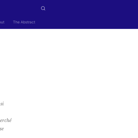
out
The Abstract
si
perché
se