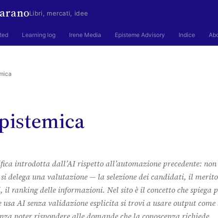
arano
Libri, mercati, idee
ted
Learning log
Irene Media
Episteme Advisory
Indice
Ab
mica
epistemica
fica introdotta dall’AI rispetto all’automazione precedente: non 
si delega una valutazione — la selezione dei candidati, il merito
i, il ranking delle informazioni. Nel sito è il concetto che spiega 
 usa AI senza validazione esplicita si trovi a usare output come 
enza poter rispondere alle domande che la conoscenza richiede.