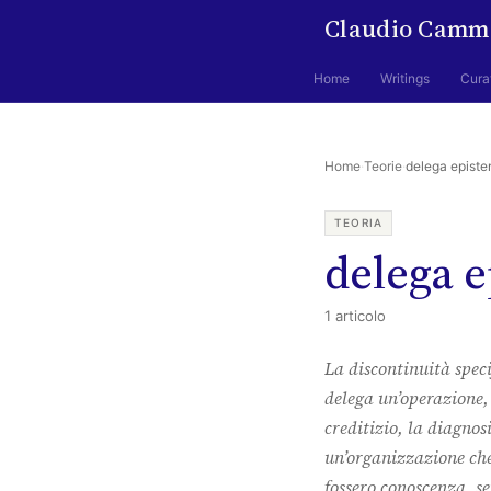
Claudio Camm
Home
Writings
Cura
Home
·
Teorie
·
delega episte
TEORIA
delega 
1 articolo
La discontinuità speci
delega un’operazione, 
creditizio, la diagnos
un’organizzazione che
fossero conoscenza, s