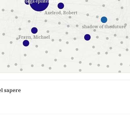
delega epistemica
Axelrod, Robert
shadow of the future
Frayn, Michael
el sapere