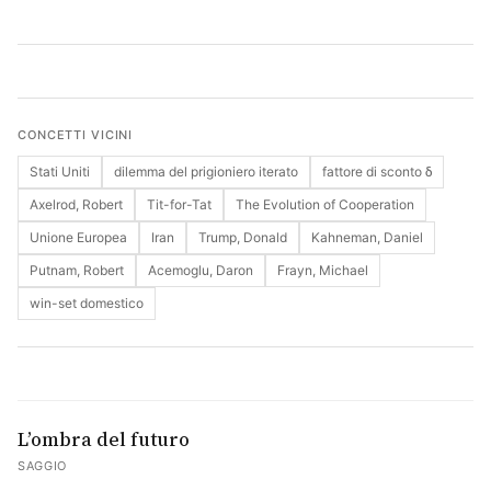
Cerca
CONCETTI VICINI
Stati Uniti
dilemma del prigioniero iterato
fattore di sconto δ
Axelrod, Robert
Tit-for-Tat
The Evolution of Cooperation
Unione Europea
Iran
Trump, Donald
Kahneman, Daniel
Putnam, Robert
Acemoglu, Daron
Frayn, Michael
win-set domestico
L’ombra del futuro
SAGGIO