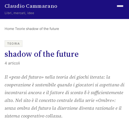
Claudio Cammarano
Libri, mercati, idee
Home
Home
·
Teorie
·
shadow of the future
Writings
TEORIA
shadow of the future
Curated
4 articoli
Learning log
Il «peso del futuro» nella teoria dei giochi iterata: la
Irene Media
cooperazione è sostenibile quando i giocatori si aspettano di
Episteme Advisory
incontrarsi ancora e il fattore di sconto δ è sufficientemente
alto. Nel sito è il concetto centrale della serie «Ombre»:
Indice
senza ombra del futuro la diserzione diventa razionale e il
About
sistema cooperativo collassa.
The Abstract