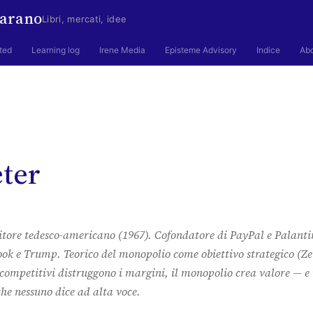
arano
Libri, mercati, idee
ted
Learning log
Irene Media
Episteme Advisory
Indice
Ab
eter
itore tedesco-americano (1967). Cofondatore di PayPal e Palanti
ook e Trump. Teorico del monopolio come obiettivo strategico (Ze
 competitivi distruggono i margini, il monopolio crea valore — e 
che nessuno dice ad alta voce.