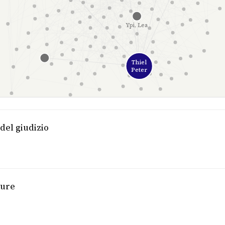
Ypi, Lea
Thiel
Peter
del giudizio
ture