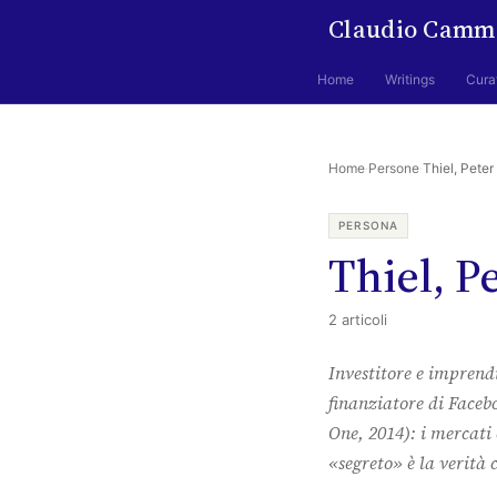
Claudio Camm
Home
Writings
Cura
Home
·
Persone
·
Thiel, Peter
PERSONA
Thiel, P
2 articoli
Investitore e imprend
finanziatore di Faceb
One, 2014): i mercati
«segreto» è la verità 