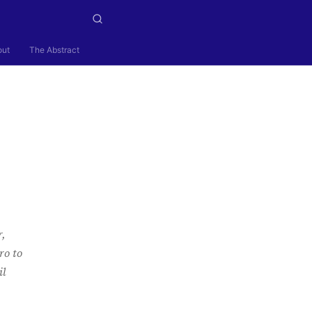
out
The Abstract
r,
ro to
il