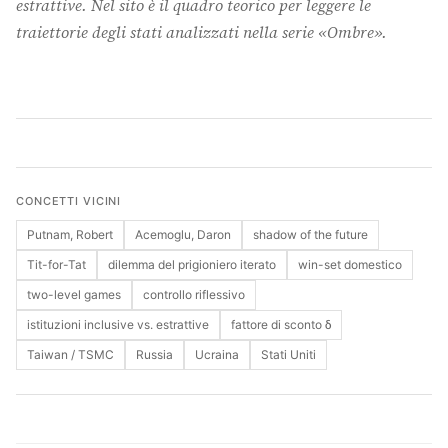
estrattive. Nel sito è il quadro teorico per leggere le
traiettorie degli stati analizzati nella serie «Ombre».
Cerca
CONCETTI VICINI
Putnam, Robert
Acemoglu, Daron
shadow of the future
Tit-for-Tat
dilemma del prigioniero iterato
win-set domestico
two-level games
controllo riflessivo
istituzioni inclusive vs. estrattive
fattore di sconto δ
Taiwan / TSMC
Russia
Ucraina
Stati Uniti