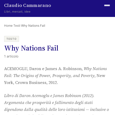
Claudio Cammarano
Libri, mercati, idee
Home
Home
·
Testi
·
Why Nations Fail
Writings
TESTO
Why Nations Fail
Curated
1 articolo
Learning log
ACEMOGLU, Daron e James A. Robinson,
Why Nations
Irene Media
Fail: The Origins of Power, Prosperity, and Poverty
, New
Episteme Advisory
York, Crown Business, 2012.
Indice
Libro di Daron Acemoglu e James Robinson (2012).
About
Argomenta che prosperità e fallimento degli stati
dipendono dalla qualità delle loro istituzioni — inclusive o
The Abstract