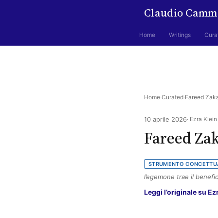
Claudio Camm
Home
Writings
Cura
Home
·
Curated
·
Fareed Zaka
10 aprile 2026
· Ezra Klei
Fareed Zak
STRUMENTO CONCETTU
l’egemone trae il benefi
Leggi l’originale su E