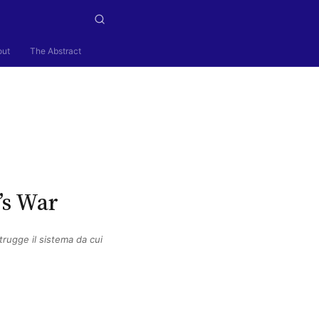
out
The Abstract
’s War
trugge il sistema da cui