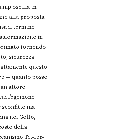
rump oscilla in
fino alla proposta
usa il termine
rasformazione in
 primato fornendo
to, sicurezza
esattamente questo
zero — quanto posso
 un attore
cui l’egemone
e sconfitto ma
ina nel Golfo,
costo della
ccanismo Tit-for-