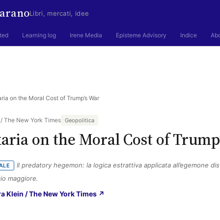
arano
Libri, mercati, idee
ted
Learning log
Irene Media
Episteme Advisory
Indice
Ab
ria on the Moral Cost of Trump’s War
n / The New York Times
Geopolitica
aria on the Moral Cost of Trump
Il predatory hegemon: la logica estrattiva applicata all’egemone dis
ALE
cio maggiore.
(si apre in una nuova scheda)
zra Klein / The New York Times ↗