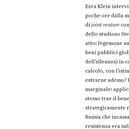
Ezra Klein intervi
poche ore dalla mi
di
joint venture
con 
dello studioso S
atto: l’egemone a
beni pubblici glo
dell’alleanza) in
calcolo, con l’ist
estrarne adesso? 
marginale: applic
stesso trae il ben
strategicamente r
Russia che incass
resistenza era inf