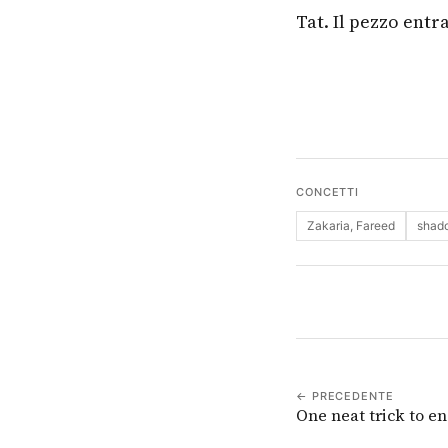
Tat. Il pezzo entr
CONCETTI
Zakaria, Fareed
shado
← PRECEDENTE
One neat trick to e