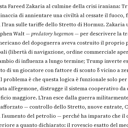
sta Fareed Zakaria al culmine della crisi iraniana: T
naccia di annientare una civiltà al cessate il fuoco, 
l’Iran sulle tariffe dello Stretto di Hormuz. Zakaria 
tephen Walt —
predatory hegemon
— per descrivere la t
mericano del dopoguerra aveva costruito il proprio
bali (libertà di navigazione, ordine commerciale aper
 cambio di influenza a lungo termine; Trump inverte 
into di un giocatore con fattore di sconto δ vicino a 
Il problema è che questa logica è funzionale solo per
ata all’egemone, distrugge il sistema cooperativo da 
eficio maggiore. L’Iran esce dalla guerra militarment
afforzato — controllo dello Stretto, nuove entrate, C
a l’aumento del petrolio — perché ha imparato che il 
eriore a quanto dichiarato: il rovescio esatto del me