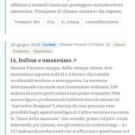
affidano a modelli cinesi per proteggere infrastrutture
americane. Thompson lo chiama «insane». Ha ragione.
Thompson, Ben
Cina
Xi, Jinping
commoditizzazione
28 giugno 2026
· Simone Pieranni / Il Partito
Curated
AI
Lavoro
Economia
Geopolitica
(si apre in una nuova s
IA, bulloni e umanesimo ↗
Simone Pieranni mappa, dalla stampa cinese, due
narrazioni opposte sull’AI e il lavoro che i media
occidentali tendono a sovrapporre. La versione
istituzionale racconta una transizione ordinata: 2,99
milioni di nuovi posti urbani nel primo trimestre 2026,
nuove figure professionali (addestratori di sistemi AI,
“narrative designer”), startup da una persona rese
possibili dagli agenti intelligenti. L’altra versione racconta
la “linea della mannaia” che scende: prima colpiva i ruoli
intermedi, poi i junior, ora gli esterni in outsourcing — e i
12,7 milioni di neolaureati che si affacciano quest’anno sul