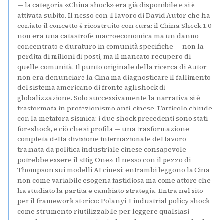
— la categoria «China shock» era già disponibile e si è
attivata subito. Il nesso con il lavoro di David Autor che ha
coniato il concetto è ricostruito con cura: il China Shock 1.0
non era una catastrofe macroeconomica ma un danno
concentrato e duraturo in comunità specifiche — non la
perdita di milioni di posti, ma il mancato recupero di
quelle comunità. Il punto originale della ricerca di Autor
non era denunciare la Cina ma diagnosticare il fallimento
del sistema americano di fronte agli shock di
globalizzazione. Solo successivamente la narrativa si è
trasformata in protezionismo anti-cinese. L’articolo chiude
con la metafora sismica: i due shock precedenti sono stati
foreshock, e ciò che si profila — una trasformazione
completa della divisione internazionale del lavoro
trainata da politica industriale cinese consapevole —
potrebbe essere il «Big One». Il nesso con il pezzo di
Thompson sui modelli AI cinesi: entrambi leggono la Cina
non come variabile esogena fastidiosa ma come attore che
ha studiato la partita e cambiato strategia. Entra nel sito
per il framework storico: Polanyi + industrial policy shock
come strumento riutilizzabile per leggere qualsiasi