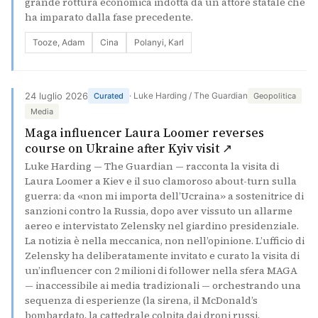
grande rottura economica indotta da un attore statale che
ha imparato dalla fase precedente.
Tooze, Adam
Cina
Polanyi, Karl
24 luglio 2026
· Luke Harding / The Guardian
Curated
Geopolitica
Media
Maga influencer Laura Loomer reverses
(si apre in un
course on Ukraine after Kyiv visit ↗
Luke Harding — The Guardian — racconta la visita di
Laura Loomer a Kiev e il suo clamoroso about-turn sulla
guerra: da «non mi importa dell’Ucraina» a sostenitrice di
sanzioni contro la Russia, dopo aver vissuto un allarme
aereo e intervistato Zelensky nel giardino presidenziale.
La notizia è nella meccanica, non nell’opinione. L’ufficio di
Zelensky ha deliberatamente invitato e curato la visita di
un’influencer con 2 milioni di follower nella sfera MAGA
— inaccessibile ai media tradizionali — orchestrando una
sequenza di esperienze (la sirena, il McDonald’s
bombardato, la cattedrale colpita dai droni russi,