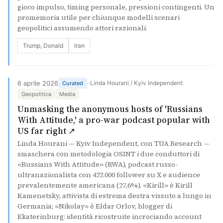
gioco impulso, timing personale, pressioni contingenti. Un
promemoria utile per chiunque modelli scenari
geopolitici assumendo attori razionali.
Trump, Donald
Iran
6 aprile 2026
· Linda Hourani / Kyiv Independent
Curated
Geopolitica
Media
Unmasking the anonymous hosts of 'Russians
With Attitude,' a pro-war podcast popular with
(si apre in una nuova scheda)
US far right ↗
Linda Hourani — Kyiv Independent, con TUA Research —
smaschera con metodologia OSINT i due conduttori di
«Russians With Attitude» (RWA), podcast russo-
ultranazionalista con 422.000 follower su X e audience
prevalentemente americana (27,6%). «Kirill» è Kirill
Kamenetsky, attivista di estrema destra vissuto a lungo in
Germania; «Nikolay» è Eldar Orlov, blogger di
Ekaterinburg: identità ricostruite incrociando account