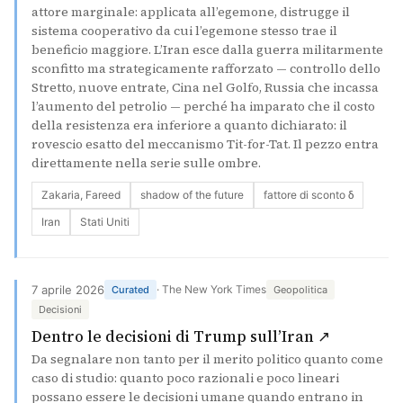
attore marginale: applicata all’egemone, distrugge il
sistema cooperativo da cui l’egemone stesso trae il
beneficio maggiore. L’Iran esce dalla guerra militarmente
sconfitto ma strategicamente rafforzato — controllo dello
Stretto, nuove entrate, Cina nel Golfo, Russia che incassa
l’aumento del petrolio — perché ha imparato che il costo
della resistenza era inferiore a quanto dichiarato: il
rovescio esatto del meccanismo Tit-for-Tat. Il pezzo entra
direttamente nella serie sulle ombre.
Zakaria, Fareed
shadow of the future
fattore di sconto δ
Iran
Stati Uniti
7 aprile 2026
· The New York Times
Curated
Geopolitica
Decisioni
(si apre 
Dentro le decisioni di Trump sull’Iran ↗
Da segnalare non tanto per il merito politico quanto come
caso di studio: quanto poco razionali e poco lineari
possano essere le decisioni umane quando entrano in