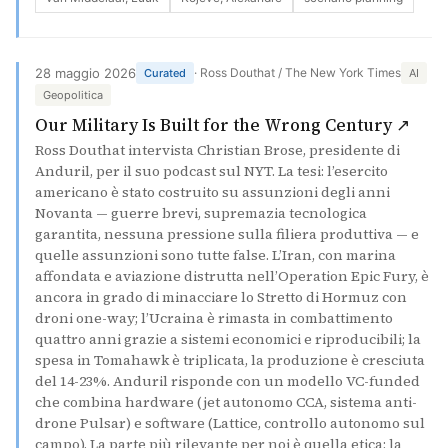
28 maggio 2026
· Ross Douthat / The New York Times
Curated
AI
Geopolitica
(si 
Our Military Is Built for the Wrong Century ↗
Ross Douthat intervista Christian Brose, presidente di
Anduril, per il suo podcast sul NYT. La tesi: l’esercito
americano è stato costruito su assunzioni degli anni
Novanta — guerre brevi, supremazia tecnologica
garantita, nessuna pressione sulla filiera produttiva — e
quelle assunzioni sono tutte false. L’Iran, con marina
affondata e aviazione distrutta nell’Operation Epic Fury, è
ancora in grado di minacciare lo Stretto di Hormuz con
droni one-way; l’Ucraina è rimasta in combattimento
quattro anni grazie a sistemi economici e riproducibili; la
spesa in Tomahawk è triplicata, la produzione è cresciuta
del 14-23%. Anduril risponde con un modello VC-funded
che combina hardware (jet autonomo CCA, sistema anti-
drone Pulsar) e software (Lattice, controllo autonomo sul
campo). La parte più rilevante per noi è quella etica: la