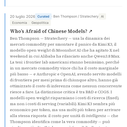
20 luglio 2026
· Ben Thompson / Stratechery
Curated
AI
Economia
Geopolitica
(si apre in un
Who’s Afraid of Chinese Models? ↗
Ben Thompson — Stratechery — usa la dinamica dei
mercati commodity per smontare il panico da Kimi K3, il
modello open weight di Moonshot AI che ha agitato X nel
weekend in cui Alibaba ha rilasciato anche Qwen3.8 Max.
La tesi: i frontier lab americani stanno benissimo, perché
in un mercato commodity vince chi ha il costo marginale
più basso — e Anthropic e OpenAI, avendo servito modelli
di frontiera per mesi prima di chiunque altro, hanno già
ottimizzato il costo di inferenza come nessun concorrente
riesce a fare. La distinzione critica è tra R&D e COGS. I
modelli open weight risparmiano i costi di ricerca (fixed),
ma non i costi di serving (variabili). Kimi K3 sembra più
economico per token, ma usa molti più token per arrivare
alla stessa risposta: il costo per unità di
intelligenza
— che
Thompson identifica come la vera commodity — può