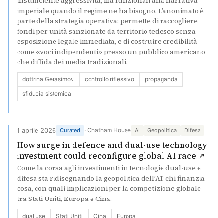
insufficiente aggressività, ma funzionali alla narrativa
imperiale quando il regime ne ha bisogno. L’anonimato è
parte della strategia operativa: permette di raccogliere
fondi per unità sanzionate da territorio tedesco senza
esposizione legale immediata, e di costruire credibilità
come «voci indipendenti» presso un pubblico americano
che diffida dei media tradizionali.
dottrina Gerasimov
controllo riflessivo
propaganda
sfiducia sistemica
1 aprile 2026
· Chatham House
Curated
AI
Geopolitica
Difesa
How surge in defence and dual-use technology
(si
investment could reconfigure global AI race ↗
Come la corsa agli investimenti in tecnologie dual-use e
difesa sta ridisegnando la geopolitica dell’AI: chi finanzia
cosa, con quali implicazioni per la competizione globale
tra Stati Uniti, Europa e Cina.
dual use
Stati Uniti
Cina
Europa