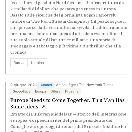
fece saltare il gasdotto Nord Stream — l’infrastruttura da
20 miliardi di dollari che portava gas russo in Europa.
Basato sulle ricerche del giornalista Bojan Pancevski
(autore di ‘The Nord Stream Conspiracy’), il pezzo segue il
suo percorso dalla vita notturna kyivita all’addestramento
per una missione subacquea ad altissimo rischio, fino al
suo ruolo attuale di istruttrice militare. Una storia di
spionaggio e sabotaggio più vicina a un thriller che alla
cronaca.
Russia
Ucraina
9 giugno 2026
· Anton Jäger / The New York Times
Curated
Geopolitica
Europa
Difesa
Filosofia
Europe Needs to Come Together. This Man Has
(si apre in una nuova scheda)
Some Ideas. ↗
Ritratto di Luuk van Middelaar — storico dell’integrazione
europea, ex speechwriter del primo presidente del
Consiglio europeo, oggi direttore del Brussels Institute for