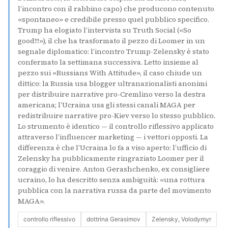
l’incontro con il rabbino capo) che producono contenuto
«spontaneo» e credibile presso quel pubblico specifico.
Trump ha elogiato l’intervista su Truth Social («So
good!!!»), il che ha trasformato il pezzo di Loomer in un
segnale diplomatico: l’incontro Trump-Zelensky è stato
confermato la settimana successiva. Letto insieme al
pezzo sui «Russians With Attitude», il caso chiude un
dittico: la Russia usa blogger ultranazionalisti anonimi
per distribuire narrative pro-Cremlino verso la destra
americana; l’Ucraina usa gli stessi canali MAGA per
redistribuire narrative pro-Kiev verso lo stesso pubblico.
Lo strumento è identico — il controllo riflessivo applicato
attraverso l’influencer marketing — i vettori opposti. La
differenza è che l’Ucraina lo fa a viso aperto: l’ufficio di
Zelensky ha pubblicamente ringraziato Loomer per il
coraggio di venire. Anton Gerashchenko, ex consigliere
ucraino, lo ha descritto senza ambiguità: «una rottura
pubblica con la narrativa russa da parte del movimento
MAGA».
controllo riflessivo
dottrina Gerasimov
Zelensky, Volodymyr