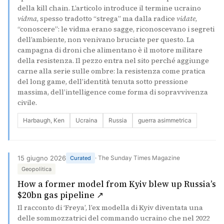
della kill chain. L’articolo introduce il termine ucraino
vidma
, spesso tradotto “strega” ma dalla radice
vidate
,
“conoscere”: le vidma erano sagge, riconoscevano i segreti
dell’ambiente, non venivano bruciate per questo. La
campagna di droni che alimentano è il motore militare
della resistenza. Il pezzo entra nel sito perché aggiunge
carne alla serie sulle ombre: la resistenza come pratica
del long game, dell’identità tenuta sotto pressione
massima, dell’intelligence come forma di sopravvivenza
civile.
Harbaugh, Ken
Ucraina
Russia
guerra asimmetrica
15 giugno 2026
· The Sunday Times Magazine
Curated
Geopolitica
How a former model from Kyiv blew up Russia’s
(si apre in una nuova scheda
$20bn gas pipeline ↗
Il racconto di ‘Freya’, l’ex modella di Kyiv diventata una
delle sommozzatrici del commando ucraino che nel 2022