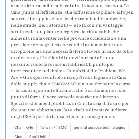
ormai vicine ai mille miliardi di valutazione ciascuna. La
Cina punta all’efficienza, alla diffusione capillare, all’open
source, alle applicazioni fisiche (robot nelle fabbriche,
nelle strade, nei ristoranti) — e lo fa con un vantaggio
strutturale: un piano energetico da rinnovabili che
alimenta i data center nelle province occidentali e una
pressione demografica che rende l’automazione non
un’opzione ma una necessità (forza lavoro in calo da oltre
un decennio, 12 milioni di nuovi laureati all’anno,
nessuno vuole lavorare in fabbrica). Il punto più
interessante è nel titolo: «China’s Not the Problem. We
Are.» Gli export control sui chip Nvidia tagliano la Cina
dalla supply chain TSMC/ASML ma non fermano la corsa
— la costringono all’efficienza, che è esattamente il suo
punto di forza. Il vero ostacolo americano è interno.
Specchio del mood pubblico: in Cina l’ansia diffusa è per
chi non usa abbastanza l’AI e rischia di restare indietro;
negli USA è per chi la usa e teme le conseguenze.
Chan, Kyle
Taiwan / TSMC
general purpose technologies
Cina
Stati Uniti