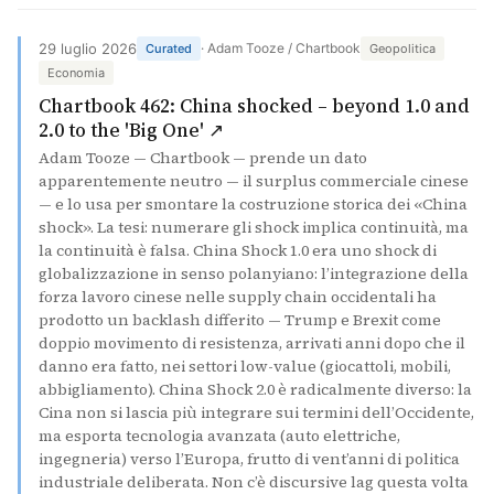
29 luglio 2026
· Adam Tooze / Chartbook
Curated
Geopolitica
Economia
Chartbook 462: China shocked – beyond 1.0 and
(si apre in una nuova scheda)
2.0 to the 'Big One' ↗
Adam Tooze — Chartbook — prende un dato
apparentemente neutro — il surplus commerciale cinese
— e lo usa per smontare la costruzione storica dei «China
shock». La tesi: numerare gli shock implica continuità, ma
la continuità è falsa. China Shock 1.0 era uno shock di
globalizzazione in senso polanyiano: l’integrazione della
forza lavoro cinese nelle supply chain occidentali ha
prodotto un backlash differito — Trump e Brexit come
doppio movimento di resistenza, arrivati anni dopo che il
danno era fatto, nei settori low-value (giocattoli, mobili,
abbigliamento). China Shock 2.0 è radicalmente diverso: la
Cina non si lascia più integrare sui termini dell’Occidente,
ma esporta tecnologia avanzata (auto elettriche,
ingegneria) verso l’Europa, frutto di vent’anni di politica
industriale deliberata. Non c’è discursive lag questa volta