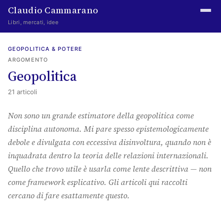
Claudio Cammarano
Libri, mercati, idee
Home
GEOPOLITICA & POTERE
ARGOMENTO
Writings
Geopolitica
Curated
21 articoli
Learning log
Non sono un grande estimatore della geopolitica come
disciplina autonoma. Mi pare spesso epistemologicamente
Irene Media
debole e divulgata con eccessiva disinvoltura, quando non è
Episteme Advisory
inquadrata dentro la teoria delle relazioni internazionali.
Quello che trovo utile è usarla come lente descrittiva — non
Indice
come framework esplicativo. Gli articoli qui raccolti
cercano di fare esattamente questo.
About
The Abstract