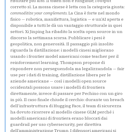
risultare più alto. Il token non è fungibile; l’output
corretto sì. La mossa cinese è letta con la categoria giusta:
commoditize your complements
. La Cina è forte nel mondo
fisico — robotica, manifattura, logistica — e un’AI aperta e
disponibile a tutti le dà un vantaggio strutturale in quei
settori. Xi Jinping ha ribadito la scelta open source in un
discorso la settimana scorsa. Pubblicare i pesi è
geopolitica, non generosità. Il passaggio più insolito
riguarda la distillazione: i modelli cinesi migliorano
usando i frontier model americani come teacher per il
reinforcement learning. Thompson propone di
rispondere non perseguendola ma legalizzandola — fair
use per i dati di training, distillazione libera per le
aziende americane — così i modelli open source
occidentali possono usare i modelli di frontiera
direttamente, invece di passare per Pechino con un giro
in più. Il caso finale chiude il cerchio: durante un breach
dell’infrastruttura di Hugging Face, il team di sicurezza
ha dovuto ricorrere al modello cinese GLM perché i
modelli americani di frontiera erano bloccati dai
guardrail per uso cybersecurity, per direttiva
dell’amministrazione Trump. I difensori americani si