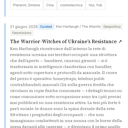
Pieranni, Simone
Cina
cosmotecnica
Hui, Yuk
21 giugno 2026
· Ken Harbaugh / The Atlantic
Curated
Geopolitica
Femminismo
(s
The Warrior-Witches of Ukraine’s Resistance ↗
Ken Harbaugh ricostruisce dall’interno la rete di
resistenza ucraina nei territori occupati: una struttura
che dall’aperto — bandiere, canzoni, girasoli — si è
trasformata in intelligence clandestina con handler,
agenti sotto copertura e protocolli da manuale. Il cuore
del pezzo è operativo: honeytraps, telefoni puliti
contrabbandati, manuali CIA sulla guerra fredda che
circolano in copie fisiche consumate — i dettagli tecnici su
come comunicare sotto occupazione sono tra i più precisi
mai pubblicati su una resistenza attiva. La tesi più forte è
però sociale: le donne sono la spina dorsale della rete.
Sfruttano i pregiudizi degli occupanti — che non
immaginano combattenti in una nonna con le borse della
spesa davanti alle caserme — e diventano il primo anello