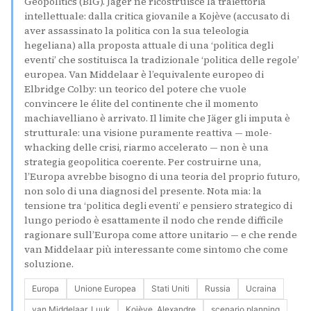
Geopolitics (BIG). Jäger ne ricostruisce la traiettoria
intellettuale: dalla critica giovanile a Kojève (accusato di
aver assassinato la politica con la sua teleologia
hegeliana) alla proposta attuale di una ‘politica degli
eventi’ che sostituisca la tradizionale ‘politica delle regole’
europea. Van Middelaar è l’equivalente europeo di
Elbridge Colby: un teorico del potere che vuole
convincere le élite del continente che il momento
machiavelliano è arrivato. Il limite che Jäger gli imputa è
strutturale: una visione puramente reattiva — mole-
whacking delle crisi, riarmo accelerato — non è una
strategia geopolitica coerente. Per costruirne una,
l’Europa avrebbe bisogno di una teoria del proprio futuro,
non solo di una diagnosi del presente. Nota mia: la
tensione tra ‘politica degli eventi’ e pensiero strategico di
lungo periodo è esattamente il nodo che rende difficile
ragionare sull’Europa come attore unitario — e che rende
van Middelaar più interessante come sintomo che come
soluzione.
Europa
Unione Europea
Stati Uniti
Russia
Ucraina
van Middelaar, Luuk
Kojève, Alexandre
scenario planning