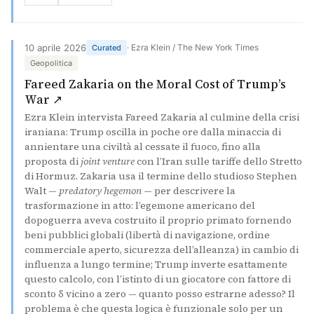
10 aprile 2026
· Ezra Klein / The New York Times
Curated
Geopolitica
Fareed Zakaria on the Moral Cost of Trump’s
(si apre in una nuova scheda)
War ↗
Ezra Klein intervista Fareed Zakaria al culmine della crisi
iraniana: Trump oscilla in poche ore dalla minaccia di
annientare una civiltà al cessate il fuoco, fino alla
proposta di
joint venture
con l’Iran sulle tariffe dello Stretto
di Hormuz. Zakaria usa il termine dello studioso Stephen
Walt —
predatory hegemon
— per descrivere la
trasformazione in atto: l’egemone americano del
dopoguerra aveva costruito il proprio primato fornendo
beni pubblici globali (libertà di navigazione, ordine
commerciale aperto, sicurezza dell’alleanza) in cambio di
influenza a lungo termine; Trump inverte esattamente
questo calcolo, con l’istinto di un giocatore con fattore di
sconto δ vicino a zero — quanto posso estrarne adesso? Il
problema è che questa logica è funzionale solo per un