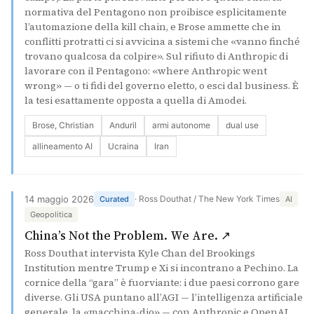
normativa del Pentagono non proibisce esplicitamente
l’automazione della kill chain, e Brose ammette che in
conflitti protratti ci si avvicina a sistemi che «vanno finché
trovano qualcosa da colpire». Sul rifiuto di Anthropic di
lavorare con il Pentagono: «where Anthropic went
wrong» — o ti fidi del governo eletto, o esci dal business. È
la tesi esattamente opposta a quella di Amodei.
Brose, Christian
Anduril
armi autonome
dual use
allineamento AI
Ucraina
Iran
14 maggio 2026
· Ross Douthat / The New York Times
Curated
AI
Geopolitica
(si apre in un
China’s Not the Problem. We Are. ↗
Ross Douthat intervista Kyle Chan del Brookings
Institution mentre Trump e Xi si incontrano a Pechino. La
cornice della “gara” è fuorviante: i due paesi corrono gare
diverse. Gli USA puntano all’AGI — l’intelligenza artificiale
generale, la «macchina-dio» — con Anthropic e OpenAI