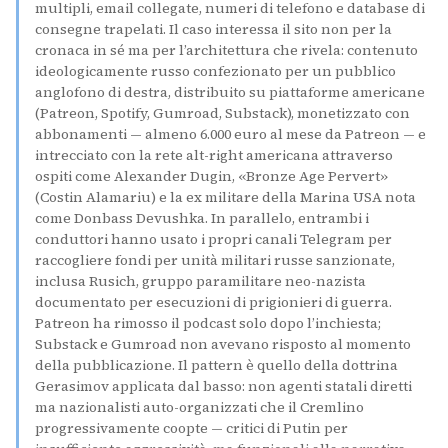
multipli, email collegate, numeri di telefono e database di
consegne trapelati. Il caso interessa il sito non per la
cronaca in sé ma per l’architettura che rivela: contenuto
ideologicamente russo confezionato per un pubblico
anglofono di destra, distribuito su piattaforme americane
(Patreon, Spotify, Gumroad, Substack), monetizzato con
abbonamenti — almeno 6.000 euro al mese da Patreon — e
intrecciato con la rete alt-right americana attraverso
ospiti come Alexander Dugin, «Bronze Age Pervert»
(Costin Alamariu) e la ex militare della Marina USA nota
come Donbass Devushka. In parallelo, entrambi i
conduttori hanno usato i propri canali Telegram per
raccogliere fondi per unità militari russe sanzionate,
inclusa Rusich, gruppo paramilitare neo-nazista
documentato per esecuzioni di prigionieri di guerra.
Patreon ha rimosso il podcast solo dopo l’inchiesta;
Substack e Gumroad non avevano risposto al momento
della pubblicazione. Il pattern è quello della dottrina
Gerasimov applicata dal basso: non agenti statali diretti
ma nazionalisti auto-organizzati che il Cremlino
progressivamente coopte — critici di Putin per