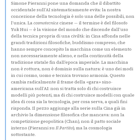
Simone Pieranni pone una domanda che il dibattito
occidentale sull’AI sistematicamente evita: la nostra
concezione della tecnologia è solo una delle possibili, non
l’unica. La
cosmotecnica
cinese — il termine è del filosofo
Yuk Hui — è la visione del mondo che discende dall’uso
della tecnica propria di una civiltà: in Cina affonda nelle
grandi tradizioni filosofiche, buddismo compreso, che
hanno sempre concepito la macchina come un elemento
non necessariamente alieno, e nella continuità della
tradizione statale fin dall’epoca imperiale. La macchina
non è rottura, non è dominio sulla natura: è uno dei modi
in cui cosmo, uomo e tecnica trovano armonia. Questo
cambia radicalmente il frame della «gara» sino-
americana sull’AI: non si tratta solo di chi costruisce
modelli più potenti, ma di chi costruisce modelli con quale
idea di cosa sia la tecnologia, per cosa serva, a quali fini
risponda. Il pezzo aggiunge alla serie sulla Cina già in
archivio la dimensione filosofica che mancava: non la
competizione geopolitica (Chan), non il patto sociale
interno (Pieranni su
Il Partito
), ma la cosmologia
sottostante.