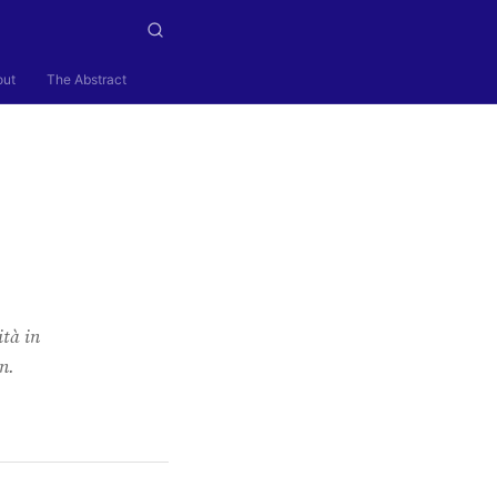
out
The Abstract
ità in
n.