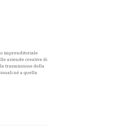
 scheda)
lio imprenditoriale
lle aziende creative di
 la trasmissione della
zionali né a quella