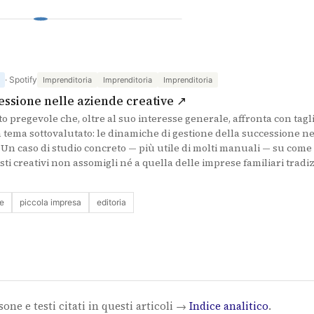
· Spotify
Imprenditoria
Imprenditoria
Imprenditoria
(si apre in una nuova
essione nelle aziende creative ↗
to pregevole che, oltre al suo interesse generale, affronta con tag
tema sottovalutato: le dinamiche di gestione della successione ne
 Un caso di studio concreto — più utile di molti manuali — su come
ti creativi non assomigli né a quella delle imprese familiari tradi
e
piccola impresa
editoria
sone e testi citati in questi articoli →
Indice analitico
.