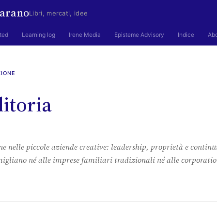
arano
Libri, mercati, idee
ted
Learning log
Irene Media
Episteme Advisory
Indice
Ab
ZIONE
itoria
one nelle piccole aziende creative: leadership, proprietà e continu
igliano né alle imprese familiari tradizionali né alle corporatio