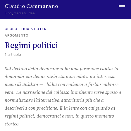
Claudio Cammarano
Libri, mercati, idee
Home
GEOPOLITICA & POTERE
ARGOMENTO
Writings
Regimi politici
Curated
1 articolo
Learning log
Sul declino della democrazia ho una posizione cauta: la
domanda «la democrazia sta morendo?» mi interessa
Irene Media
meno di un’altra — chi ha convenienza a farla sembrare
Episteme Advisory
vera. La narrazione del collasso imminente serve spesso a
normalizzare l’alternativa autoritaria più che a
Indice
descriverla con precisione. È la lente con cui guardo ai
regimi politici, democratici e non, in questo momento
About
storico.
The Abstract