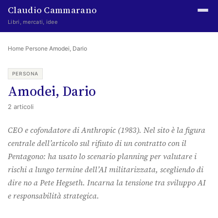
Claudio Cammarano
Libri, mercati, idee
Home
Home
·
Persone
·
Amodei, Dario
Writings
PERSONA
Amodei, Dario
Curated
2 articoli
Learning log
CEO e cofondatore di Anthropic (1983). Nel sito è la figura
Irene Media
centrale dell’articolo sul rifiuto di un contratto con il
Episteme Advisory
Pentagono: ha usato lo scenario planning per valutare i
rischi a lungo termine dell’AI militarizzata, scegliendo di
Indice
dire no a Pete Hegseth. Incarna la tensione tra sviluppo AI
About
e responsabilità strategica.
The Abstract