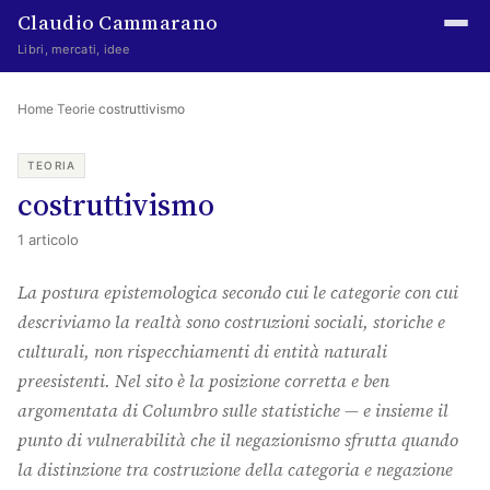
Claudio Cammarano
Libri, mercati, idee
Home
Home
·
Teorie
·
costruttivismo
Writings
TEORIA
costruttivismo
Curated
1 articolo
Learning log
La postura epistemologica secondo cui le categorie con cui
Irene Media
descriviamo la realtà sono costruzioni sociali, storiche e
Episteme Advisory
culturali, non rispecchiamenti di entità naturali
preesistenti. Nel sito è la posizione corretta e ben
Indice
argomentata di Columbro sulle statistiche — e insieme il
About
punto di vulnerabilità che il negazionismo sfrutta quando
la distinzione tra costruzione della categoria e negazione
The Abstract