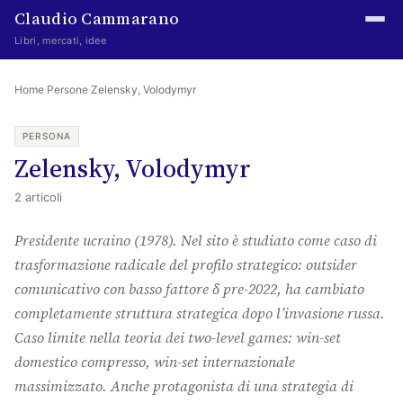
Claudio Cammarano
Libri, mercati, idee
Home
Home
·
Persone
·
Zelensky, Volodymyr
Writings
PERSONA
Zelensky, Volodymyr
Curated
2 articoli
Learning log
Presidente ucraino (1978). Nel sito è studiato come caso di
Irene Media
trasformazione radicale del profilo strategico: outsider
Episteme Advisory
comunicativo con basso fattore δ pre-2022, ha cambiato
completamente struttura strategica dopo l’invasione russa.
Indice
Caso limite nella teoria dei two-level games: win-set
About
domestico compresso, win-set internazionale
massimizzato. Anche protagonista di una strategia di
The Abstract