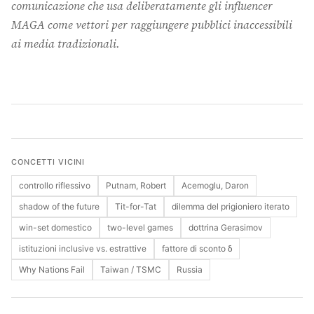
comunicazione che usa deliberatamente gli influencer
MAGA come vettori per raggiungere pubblici inaccessibili
Cerca
ai media tradizionali.
CONCETTI VICINI
controllo riflessivo
Putnam, Robert
Acemoglu, Daron
shadow of the future
Tit-for-Tat
dilemma del prigioniero iterato
win-set domestico
two-level games
dottrina Gerasimov
istituzioni inclusive vs. estrattive
fattore di sconto δ
Why Nations Fail
Taiwan / TSMC
Russia