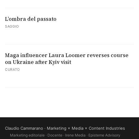
L’ombra del passato
SAGGIO
Maga influencer Laura Loomer reverses course
on Ukraine after Kyiv visit
CURATO
Claudio Cammarano · Marketing × Media × Content Industries
Marketing editoriale · Docente · Irene Media · Episteme Advisory