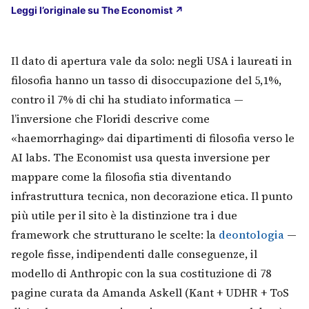
(si apre in una nuova sched
Leggi l’originale su The Economist ↗
Cerca
Il dato di apertura vale da solo: negli USA i laureati in
filosofia hanno un tasso di disoccupazione del 5,1%,
contro il 7% di chi ha studiato informatica —
l’inversione che Floridi descrive come
«haemorrhaging» dai dipartimenti di filosofia verso le
AI labs. The Economist usa questa inversione per
mappare come la filosofia stia diventando
infrastruttura tecnica, non decorazione etica. Il punto
più utile per il sito è la distinzione tra i due
framework che strutturano le scelte: la
deontologia
—
regole fisse, indipendenti dalle conseguenze, il
modello di Anthropic con la sua costituzione di 78
pagine curata da Amanda Askell (Kant + UDHR + ToS