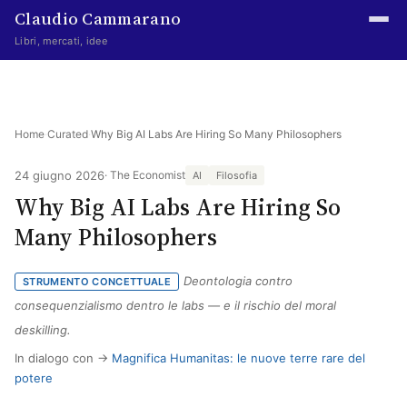
Claudio Cammarano
Libri, mercati, idee
Home
Writings
Home
·
Curated
·
Why Big AI Labs Are Hiring So Many Philosophers
Curated
24 giugno 2026
· The Economist
AI
Filosofia
Why Big AI Labs Are Hiring So
Learning log
Many Philosophers
Irene Media
Deontologia contro
Episteme Advisory
STRUMENTO CONCETTUALE
consequenzialismo dentro le labs — e il rischio del moral
Indice
deskilling.
In dialogo con →
Magnifica Humanitas: le nuove terre rare del
About
potere
The Abstract