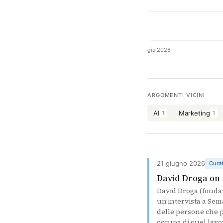
giu 2026
ARGOMENTI VICINI
AI
Marketing
1
1
21 giugno 2026
Cura
David Droga on
David Droga (fondat
un’intervista a Sema
delle persone che 
occupa di quel lavo