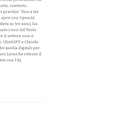
usto, contesto,
 practice” fino a far
 si apre con OpenAI
Meta in tre anni, ha
ato i suoi Ad Tools
r il settore non è
gle, ChatGPT e Claude
ei media digitali per
es Lions ha ritirato il
to con l’AI.