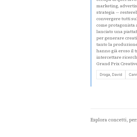
marketing, advertis
strategia — restereb
convergere tutti sul
come protagonista a 
lanciato una piatta
per generare creativ
tanto la produzione 
hanno già eroso il t
intercettare ricerch
Grand Prix Creative
Droga, David
Cann
Esplora concetti, per