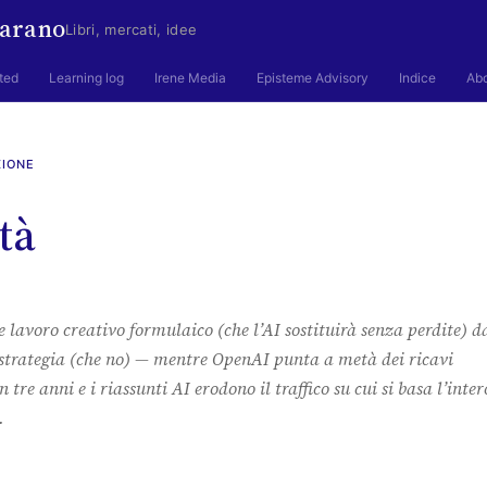
arano
Libri, mercati, idee
ted
Learning log
Irene Media
Episteme Advisory
Indice
Ab
ZIONE
tà
 lavoro creativo formulaico (che l’AI sostituirà senza perdite) d
e strategia (che no) — mentre OpenAI punta a metà dei ricavi
 tre anni e i riassunti AI erodono il traffico su cui si basa l’inter
.