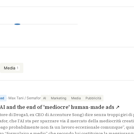
Media
1
· Max Tani / Semafor
ted
AI
Marketing
Media
Pubblicità
(si a
 AI and the end of 'mediocre' human-made ads ↗
ore di Droga5, ex CEO di Accenture Song) dice senza troppi giri di 
for, che l’AI sta per spazzare via il mercato della mediocrità crea
pago probabilmente non fa un lavoro eccezionale comunque”, quind
ro “formulaico e medio” che secondo lui costituisce la maggioranz