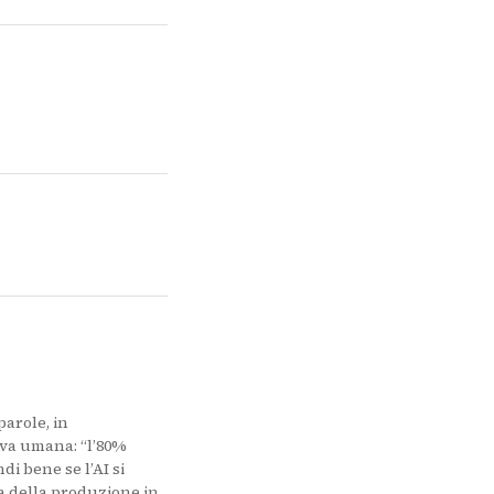
pre in una nuova scheda)
parole, in
tiva umana: “l’80%
i bene se l’AI si
a della produzione in