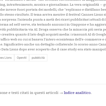
ing, intrattenimento, musica e giornalismo. La vera originalità — g
be invece fuori portata dei modelli, che “replicano e distillano best
lo stesso risultato. Il tema arriva mentre il festival Cannes Lions
sorpresa: l’azienda punta a metà dei ricavi pubblicitari attuali di 
forma ad self-serve, sta testando annunci in Giappone e ha aggiorn
ità pubblicitaria via AI. Droga osserva che la minaccia più seria pe
creativa quanto il lato degli acquisti media: i riassunti AI di Goo
raffico web su cui si basava l’intero ecosistema dell’e-commerce e d
e. Significativo anche un dettaglio collaterale: lo scorso anno Cann
 Data Lions dopo aver scoperto che il case study era stato manipola
es Lions
OpenAI
pubblicità
sone e testi citati in questi articoli →
Indice analitico
.