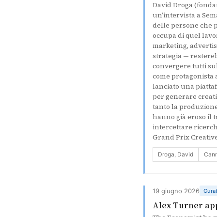
David Droga (fondat
un’intervista a Sema
delle persone che 
occupa di quel lavo
marketing, advertis
strategia — restereb
convergere tutti sul
come protagonista a 
lanciato una piatta
per generare creativ
tanto la produzione 
hanno già eroso il t
intercettare ricerch
Grand Prix Creative
Droga, David
Cann
19 giugno 2026
Cura
Alex Turner app