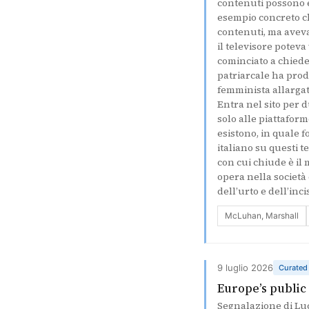
contenuti possono 
esempio concreto ch
contenuti, ma aveva
il televisore potev
cominciato a chiede
patriarcale ha prod
femminista allargat
Entra nel sito per d
solo alle piattafor
esistono, in quale f
italiano su questi 
con cui chiude è il
opera nella società
dell’urto e dell’inc
McLuhan, Marshall
9 luglio 2026
Curated
Europe’s public
Segnalazione di Luca