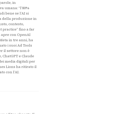
parole, in
tiva umana: “l’80%
i bene se l’AI si
a della produzione in
usto, contesto,
 practice” fino a far
 si apre con OpenAI
Meta in tre anni, ha
ato i suoi Ad Tools
r il settore non è
gle, ChatGPT e Claude
ei media digitali per
es Lions ha ritirato il
to con l’AI.
 in una nuova scheda)