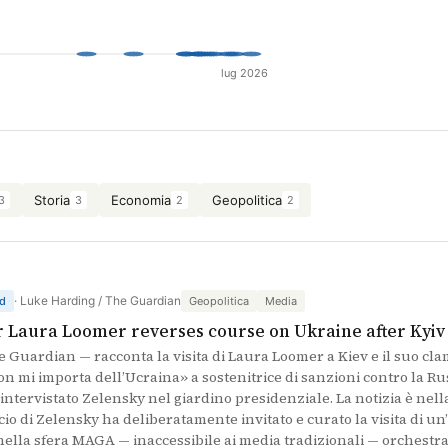
lug 2026
Storia
Economia
Geopolitica
3
3
2
2
· Luke Harding / The Guardian
d
Geopolitica
Media
 Laura Loomer reverses course on Ukraine after Kyiv 
Guardian — racconta la visita di Laura Loomer a Kiev e il suo cl
on mi importa dell’Ucraina» a sostenitrice di sanzioni contro la Ru
intervistato Zelensky nel giardino presidenziale. La notizia è nel
icio di Zelensky ha deliberatamente invitato e curato la visita di u
 nella sfera MAGA — inaccessibile ai media tradizionali — orchest