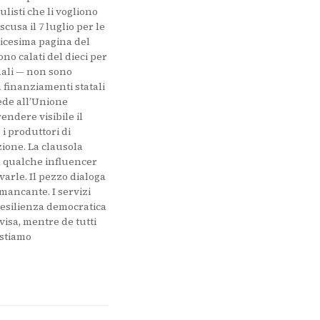
listi che li vogliono
cusa il 7 luglio per le
ndicesima pagina del
no calati del dieci per
nali — non sono
 finanziamenti statali
iede all’Unione
endere visibile il
 i produttori di
ione. La clausola
e a qualche influencer
varle. Il pezzo dialoga
mancante. I servizi
resilienza democratica
isa, mentre de tutti
 stiamo