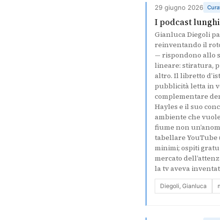
29 giugno 2026
Cura
I podcast lungh
Gianluca Diegoli pa
reinventando il rot
— rispondono allo s
lineare: stiratura, 
altro. Il libretto d
pubblicità letta in 
complementare demo
Hayles e il suo conc
ambiente che vuole
fiume non un’anomali
tabellare YouTube (5-
minimi; ospiti grat
mercato dell’atten
la tv aveva inventa
Diegoli, Gianluca