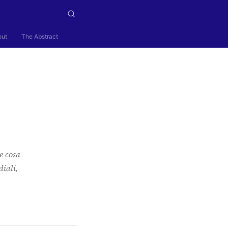
out
The Abstract
e cosa
diali,