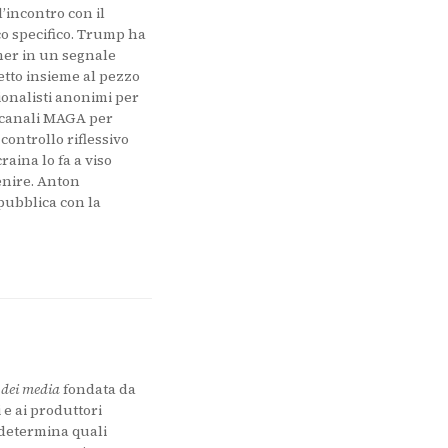
l’incontro con il
o specifico. Trump ha
omer in un segnale
etto insieme al pezzo
ionalisti anonimi per
i canali MAGA per
controllo riflessivo
raina lo fa a viso
enire. Anton
pubblica con la
a)
 dei media
fondata da
 e ai produttori
 determina quali