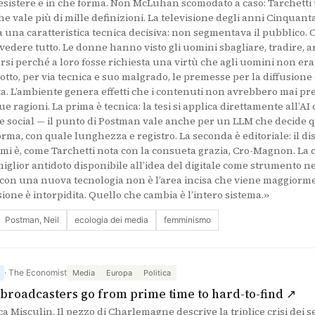
esistere e in che forma. Non McLuhan scomodato a caso: Tarchett
e vale più di mille definizioni. La televisione degli anni Cinquanta
 una caratteristica tecnica decisiva: non segmentava il pubblico
a vedere tutto. Le donne hanno visto gli uomini sbagliare, tradire,
rsi perché a loro fosse richiesta una virtù che agli uomini non era
otto, per via tecnica e suo malgrado, le premesse per la diffusione
a. L’ambiente genera effetti che i contenuti non avrebbero mai pre
ue ragioni. La prima è tecnica: la tesi si applica direttamente all’
me social — il punto di Postman vale anche per un LLM che decide 
orma, con quale lunghezza e registro. La seconda è editoriale: il d
temi è, come Tarchetti nota con la consueta grazia, Cro-Magnon. La
 miglior antidoto disponibile all’idea del digitale come strumento 
 con una nuova tecnologia non è l’area incisa che viene maggiorme
isione è intorpidita. Quello che cambia è l’intero sistema.»
Postman, Neil
ecologia dei media
femminismo
· The Economist
Media
Europa
Politica
(si
 broadcasters go from prime time to hard-to-find ↗
 Misculin. Il pezzo di Charlemagne descrive la triplice crisi dei s