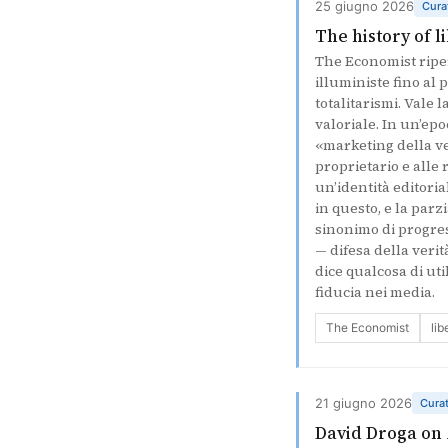
25 giugno 2026
Cura
The history of l
The Economist riperc
illuministe fino al 
totalitarismi. Vale
valoriale. In un’ep
«marketing della ve
proprietario e alle
un’identità editoria
in questo, e la par
sinonimo di progres
— difesa della verit
dice qualcosa di uti
fiducia nei media.
The Economist
lib
21 giugno 2026
Cura
David Droga on