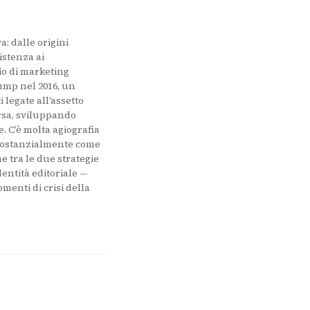
: dalle origini
sistenza ai
io di marketing
ump nel 2016, un
 legate all’assetto
rsa, sviluppando
. C’è molta agiografia
o sostanzialmente come
e tra le due strategie
dentità editoriale —
menti di crisi della
pre in una nuova scheda)