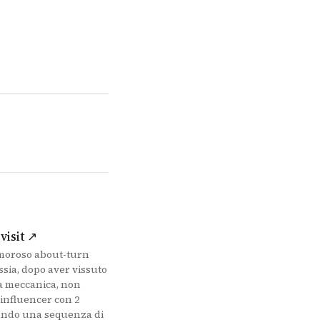
(si apre in una nuova scheda)
visit ↗
amoroso about-turn
ssia, dopo aver vissuto
la meccanica, non
n’influencer con 2
rando una sequenza di