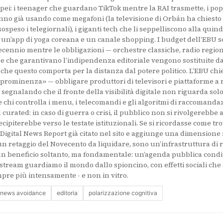
pei: i teenager che guardano TikTok mentre la RAI trasmette, i popu
anno già usando come megafoni (la televisione di Orbán ha chiesto s
ospeso i telegiornali), i giganti tech che li seppelliscono alla qui
 un’app di yoga coreana e un canale shopping. I budget dell’EBU so
ecennio mentre le obbligazioni — orchestre classiche, radio regio
ze che garantivano l’indipendenza editoriale vengono sostituite da
iò che questo comporta per la distanza dal potere politico. L’EBU ch
prominenza» — obbligare produttori di televisori e piattaforme a r
segnalando che il fronte della visibilità digitale non riguarda solo
chi controlla i menu, i telecomandi e gli algoritmi di raccomandaz
il curated: in caso di guerra o crisi, il pubblico non si rivolgerebb
ipiterebbe verso le testate istituzionali. Se si ricordasse come tro
 Digital News Report già citato nel sito e aggiunge una dimensione 
n retaggio del Novecento da liquidare, sono un’infrastruttura di 
un beneficio soltanto, ma fondamentale: un’agenda pubblica condiv
nstream guardiamo il mondo dallo spioncino, con effetti sociali che
re più intensamente - e non in vitro.
news avoidance
editoria
polarizzazione cognitiva