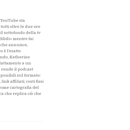
va scheda)
: YouTube sta
utti oltre le due ore
l sottofondo della tv
dibili» mentre fai
e che annuisce,
o è l’esatto
ondo, Katherine
 adattamento a un
 rende il podcast
sponibili sul formato:
k affiliati; costi fissi
come cartografia del
a che replica ciò che