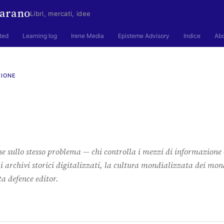
arano
Libri, mercati, idee
ted
Learning log
Irene Media
Episteme Advisory
Indice
Ab
ZIONE
se sullo stesso problema — chi controlla i mezzi di informazione 
li archivi storici digitalizzati, la cultura mondializzata dei mon
a defence editor.