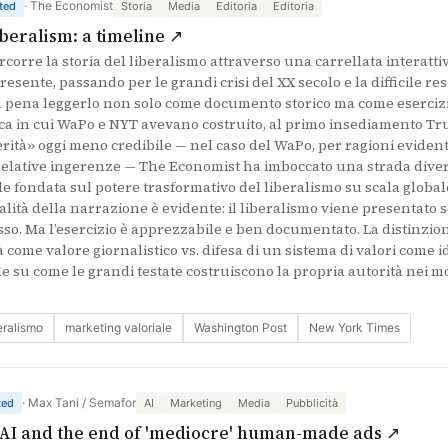
· The Economist
ted
Storia
Media
Editoria
Editoria
(si apre in una nuova scheda)
iberalism: a timeline ↗
orre la storia del liberalismo attraverso una carrellata interattiva
presente, passando per le grandi crisi del XX secolo e la difficile re
 la pena leggerlo non solo come documento storico ma come eserciz
oca in cui WaPo e NYT avevano costruito, al primo insediamento Tr
rità» oggi meno credibile — nel caso del WaPo, per ragioni evidenti
 relative ingerenze — The Economist ha imboccato una strada dive
le fondata sul potere trasformativo del liberalismo su scala globale
zialità della narrazione è evidente: il liberalismo viene presentat
so. Ma l’esercizio è apprezzabile e ben documentato. La distinzion
à come valore giornalistico vs. difesa di un sistema di valori come i
le su come le grandi testate costruiscono la propria autorità nei mo
eralismo
marketing valoriale
Washington Post
New York Times
· Max Tani / Semafor
ted
AI
Marketing
Media
Pubblicità
(si a
 AI and the end of 'mediocre' human-made ads ↗