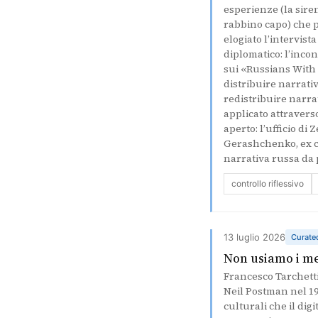
esperienze (la siren
rabbino capo) che 
elogiato l’intervist
diplomatico: l’inco
sui «Russians With 
distribuire narrati
redistribuire narrat
applicato attraverso
aperto: l’ufficio d
Gerashchenko, ex co
narrativa russa da
controllo riflessivo
13 luglio 2026
Curate
Non usiamo i me
Francesco Tarchetti
Neil Postman nel 19
culturali che il di