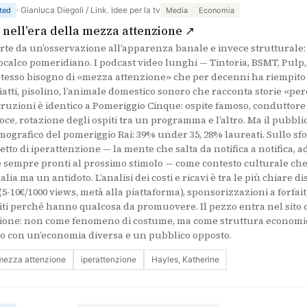
· Gianluca Diegoli / Link. Idee per la tv
ted
Media
Economia
(si apre in una nuo
i nell’era della mezza attenzione ↗
rte da un’osservazione all’apparenza banale e invece strutturale
ocalco pomeridiano. I podcast video lunghi — Tintoria, BSMT, Pulp, t
tesso bisogno di «mezza attenzione» che per decenni ha riempito i
piatti, pisolino, l’animale domestico sonoro che racconta storie «per
’istruzioni è identico a Pomeriggio Cinque: ospite famoso, conduttor
voce, rotazione degli ospiti tra un programma e l’altro. Ma il pubblic
grafico del pomeriggio Rai: 39% under 35, 28% laureati. Sullo sf
etto di iperattenzione — la mente che salta da notifica a notifica,
 sempre pronti al prossimo stimolo — come contesto culturale che
a ma un antidoto. L’analisi dei costi e ricavi è tra le più chiare di
10€/1000 views, metà alla piattaforma), sponsorizzazioni a forfait, lin
uiti perché hanno qualcosa da promuovere. Il pezzo entra nel sito 
zione: non come fenomeno di costume, ma come struttura economic
to con un’economia diversa e un pubblico opposto.
mezza attenzione
iperattenzione
Hayles, Katherine