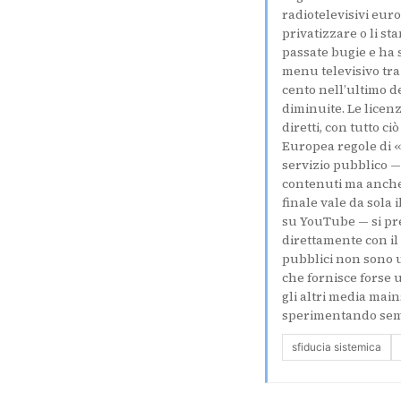
radiotelevisivi euro
privatizzare o li st
passate bugie e ha s
menu televisivo tra
cento nell’ultimo d
diminuite. Le licen
diretti, con tutto c
Europea regole di «
servizio pubblico — 
contenuti ma anche 
finale vale da sola 
su YouTube — si prec
direttamente con il
pubblici non sono u
che fornisce forse 
gli altri media mai
sperimentando semp
sfiducia sistemica