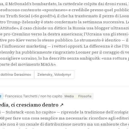
a, il McDonald’s bombardato, la cattedrale colpita dai droni russi, 
producono contenuto «spontaneo» e credibile presso quel pubblic
a su Truth Social («So good!!!»), il che ha trasformato il pezzo di Lo
ntro Trump-Zelensky è stato confermato la settimana successiva. L
Attitude», il caso chiude un dittico: la Russia usa blogger ultranaz
ve pro-Cremlino verso la destra americana; l’Ucraina usa gli stess
ive pro-Kiev verso lo stesso pubblico. Lo strumento è identico — il 
 l’influencer marketing — i vettori opposti. La differenza è che l’Uc
i Zelensky ha pubblicamente ringraziato Loomer per il coraggio di v
nsigliere ucraino, lo ha descritto senza ambiguità: «una rottura 
 parte del movimento MAGA».
dottrina Gerasimov
Zelensky, Volodymyr
· Francesco Tarchetti / non ho capito
d
Media
Filosofia
(si apre in una nuova sched
dia, ci cresciamo dentro ↗
 — Substack «non ho capito» — riprende la tradizione dell’
ecologia
68 per fare una cosa semplice ma necessaria: ricordare agli editori
gitale non è un canale di distribuzione neutro ma un ambiente che