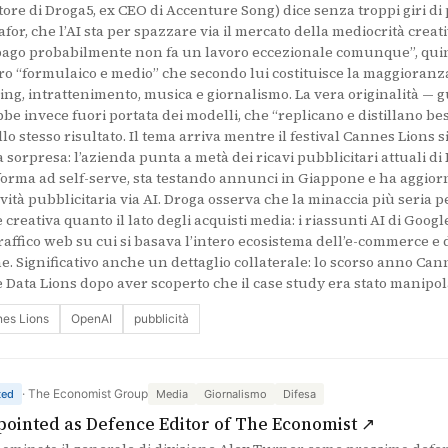
ore di Droga5, ex CEO di Accenture Song) dice senza troppi giri di 
for, che l’AI sta per spazzare via il mercato della mediocrità crea
pago probabilmente non fa un lavoro eccezionale comunque”, quind
ro “formulaico e medio” che secondo lui costituisce la maggioranz
ing, intrattenimento, musica e giornalismo. La vera originalità — g
be invece fuori portata dei modelli, che “replicano e distillano best
lo stesso risultato. Il tema arriva mentre il festival Cannes Lions
sorpresa: l’azienda punta a metà dei ricavi pubblicitari attuali di 
forma ad self-serve, sta testando annunci in Giappone e ha aggiorn
ità pubblicitaria via AI. Droga osserva che la minaccia più seria pe
creativa quanto il lato degli acquisti media: i riassunti AI di Goo
raffico web su cui si basava l’intero ecosistema dell’e-commerce e d
e. Significativo anche un dettaglio collaterale: lo scorso anno Cann
 Data Lions dopo aver scoperto che il case study era stato manipola
es Lions
OpenAI
pubblicità
· The Economist Group
ted
Media
Giornalismo
Difesa
(si apre
ointed as Defence Editor of The Economist ↗