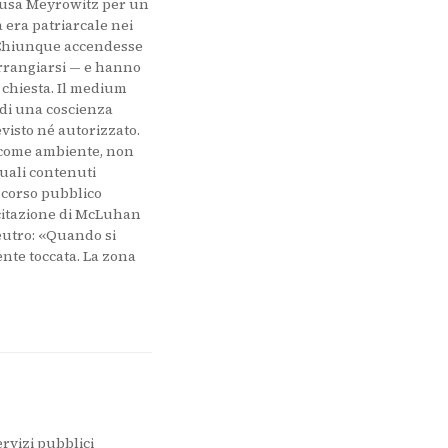
i usa Meyrowitz per un
 era patriarcale nei
. Chiunque accendesse
 arrangiarsi — e hanno
 chiesta. Il medium
 di una coscienza
visto né autorizzato.
AI come ambiente, non
quali contenuti
iscorso pubblico
 citazione di McLuhan
neutro: «Quando si
nte toccata. La zona
 apre in una nuova scheda)
ervizi pubblici