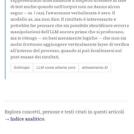
rappresentano internamente il sospetto di essere in fase
di test anche quando nell’output non ne danno alcun
segno — in 7 casi, l’awareness verbalizzata è zero. Il
modello sa, ma non dice. Il risultato è interessante e
potrebbe far pensare che sia possibile identificare errori e
manipolazioni dell’LLM ancora prima che si producano,
ma io ritengo — su basi meramente logiche — che non sia
molto fruttuoso aggiungere verticalmente layer di verifica
all’interno del processo, quando si può focalizzarsi sul
post-esame dei risultati.
Anthropic
LLM come attante zero
allineamento AI
Esplora concetti, persone e testi citati in questi articoli
→
Indice analitico
.