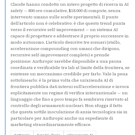
Claude hanno condotto un intero progetto di ricerca in AI
safety — 800 ore cumulative, $18.000 di compute, senza
intervento umano sulle scelte sperimentali. Il punto
dell’articolo non è celebrativo: è che questo trend punta
verso il recursive self-improvement — un sistema AI
capace di progettare e addestrare il proprio successore in
modo autonomo. L’articolo descrive tre scenari (stallo,
accelerazione compounding con umani che dirigono,
recursive self-improvement completo) e prende
posizione: Anthropic sarebbe disponibile a una pausa
coordinata e verificabile tra lab al limite della frontiera, se
esistesse un meccanismo credibile per farlo. Vale la pena
sottolinearlo: è la prima volta che un’azienda AI di
frontiera pubblica dati interni sull’accelerazione e invoca
esplicitamente un regime di verifica internazionale — un
linguaggio che fino a poco tempo fa sembrava riservato al
controllo degli armamenti nucleari. Non sfugga il fatto
che questa sottile inoculazione di ansia tecnologica sia in
particolare per Anthropic anche un espediente di
marketing straordinariamente efficace.