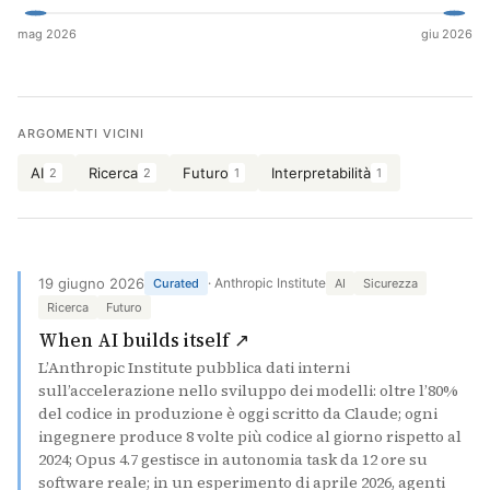
mag 2026
giu 2026
Cerca
ARGOMENTI VICINI
AI
Ricerca
Futuro
Interpretabilità
2
2
1
1
19 giugno 2026
· Anthropic Institute
Curated
AI
Sicurezza
Ricerca
Futuro
(si apre in una nuova sche
When AI builds itself ↗
L’Anthropic Institute pubblica dati interni
sull’accelerazione nello sviluppo dei modelli: oltre l’80%
del codice in produzione è oggi scritto da Claude; ogni
ingegnere produce 8 volte più codice al giorno rispetto al
2024; Opus 4.7 gestisce in autonomia task da 12 ore su
software reale; in un esperimento di aprile 2026, agenti