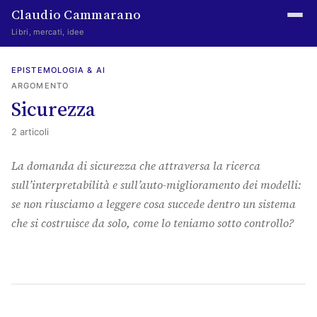
Claudio Cammarano
Libri, mercati, idee
Home
EPISTEMOLOGIA & AI
ARGOMENTO
Writings
Sicurezza
Curated
2 articoli
Learning log
La domanda di sicurezza che attraversa la ricerca
sull’interpretabilità e sull’auto-miglioramento dei modelli:
Irene Media
se non riusciamo a leggere cosa succede dentro un sistema
Episteme Advisory
che si costruisce da solo, come lo teniamo sotto controllo?
Indice
About
The Abstract