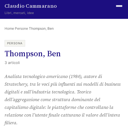
Claudio Cammarano
Libri, mercati, idee
Home
Home
·
Persone
·
Thompson, Ben
Writings
PERSONA
Thompson, Ben
Curated
3 articoli
Learning log
Analista tecnologico americano (1984), autore di
Irene Media
Stratechery, tra le voci più influenti sui modelli di business
Episteme Advisory
digitali e sull’industria tecnologica. Teorico
dell’aggregazione come struttura dominante del
Indice
capitalismo digitale: le piattaforme che controllano la
About
relazione con l’utente finale catturano il valore dell’intera
filiera.
The Abstract