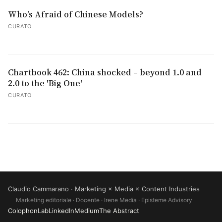
Who’s Afraid of Chinese Models?
CURATO
Chartbook 462: China shocked – beyond 1.0 and
2.0 to the 'Big One'
CURATO
Claudio Cammarano · Marketing × Media × Content Industries
Marketing editoriale · Docente · Irene Media · Episteme Advisory
(si apre in una nuova scheda)
(si apre in una nuova scheda)
(si apre in una nuova sche
Colophon
Lab
LinkedIn
Medium
The Abstract